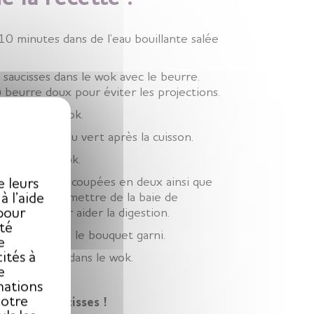
10 minutes dans de l’eau bouillante salée
es saucisses dans le wok avec le beurre.
u beurre doux pour éviter les projections.
X
ons dans le wok.
ement le chou vert après la cuisson.
ons dans le wok.
mmes de terre coupées en deux ainsi que
e leurs
re.
Astuce
: mettre de la baie de
 l’aide
pour
rbonate pour aider la digestion
.
ité
vert ainsi que le bouquet garni.
e
ités à
s ingrédients dans le wok.
e
au moins 1h.
mations
notre
hou aux saucisses !