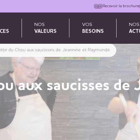
Recevoir la brochure
NOS
VOS
NOS
CES
VALEURS
BESOINS
ACT
tte du Chou aux saucisses de Jeannine et Raymonde
u aux saucisses de 