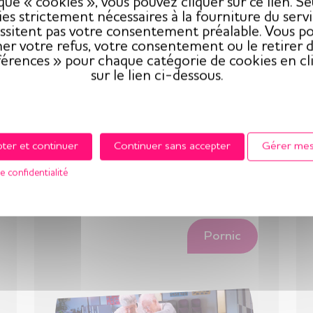
ique « cookies », vous pouvez cliquer sur ce lien. Seu
es strictement nécessaires à la fourniture du serv
ssitent pas votre consentement préalable. Vous p
er votre refus, votre consentement ou le retirer d
férences » pour chaque catégorie de cookies en cl
sur le lien ci-dessous.
 :
ter et continuer
Continuer sans accepter
Gérer mes
e confidentialité
Pornic