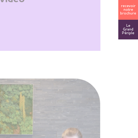
recevoir
notre
brochure
Le
Grand
Périple