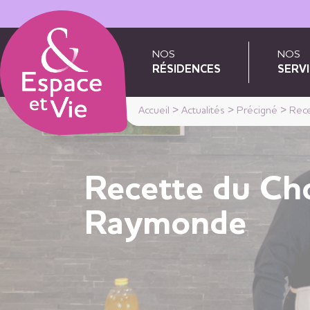
Panneau de gestion des cookies
NOS
NOS
RÉSIDENCES
SERVI
Accueil
>
Actualités
>
Précigné
>
Rece
Recette du Cho
Raymonde