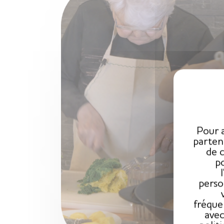
Pour a
parten
de 
po
perso
fréque
avec