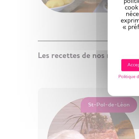
polit
cooki
néce
exprim
« pré
Les recettes de nos résidents
Accep
Politique d
St-Pol-de-Léon