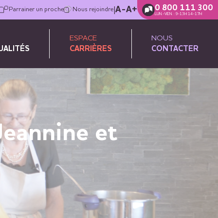
0 800 111 300
|
A-
A+
Parrainer un proche
Nous rejoindre
LUN.-VEN. : 9-13H 14-17H
ESPACE
NOUS
UALITÉS
CARRIÈRES
CONTACTER
Jeannine et