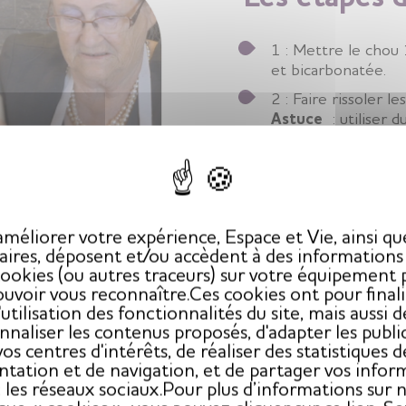
1 : Mettre le chou 
et bicarbonatée.
2 : Faire rissoler l
Astuce
: utiliser d
3 : Ajouter les oign
4 : Couper grossièr
5 : Ajouter les lard
6 : Ajouter les po
méliorer votre expérience, Espace et Vie, ainsi qu
les baies de genièv
aires, déposent et/ou accèdent à des informations à
cookies (ou autres traceurs) sur votre équipement 
genièvre ou du bica
uvoir vous reconnaître.Ces cookies ont pour final
7 : Ajouter le chou 
l'utilisation des fonctionnalités du site, mais aussi d
nnaliser les contenus proposés, d'adapter les public
8 : Couvrir d’eau le
vos centres d'intérêts, de réaliser des statistiques d
9 : Laisser mijoter 
ntation et de navigation, et de partager vos infor
 les réseaux sociaux.Pour plus d’informations sur 
10 :
Déguster le c