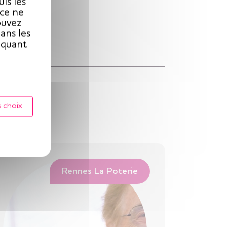
ls les
ice ne
ouvez
ans les
iquant
 choix
Rennes La Poterie