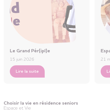
Le Grand Pér(ipl)e
Espa
15 juin 2026
21 m
Lire la suite
L
Choisir la vie en résidence seniors
Espace et Vie