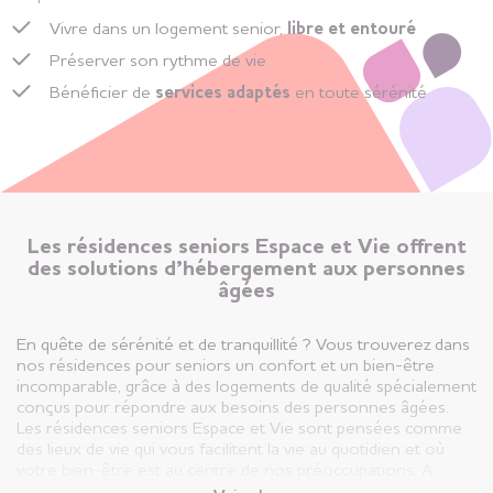
Vivre dans un logement senior,
libre et entouré
Préserver son rythme de vie
Bénéficier de
services adaptés
en toute sérénité
Les résidences seniors Espace et Vie offrent
des solutions d’hébergement aux personnes
âgées
En quête de sérénité et de tranquillité ? Vous trouverez dans
nos résidences pour seniors un confort et un bien-être
incomparable, grâce à des logements de qualité spécialement
conçus pour répondre aux besoins des personnes âgées.
Les résidences seniors Espace et Vie sont pensées comme
des lieux de vie qui vous facilitent la vie au quotidien et où
votre bien-être est au centre de nos préoccupations. A
travers nos équipes nous participons activement à dynamiser