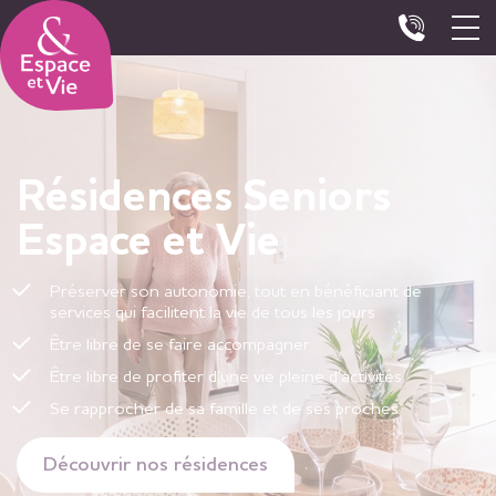
Panneau de gestion des cookies
Résidences Seniors
Espace et Vie
Préserver son autonomie, tout en bénéficiant de
services qui facilitent la vie de tous les jours
Être libre de se faire accompagner
Être libre de profiter d’une vie pleine d’activités
Se rapprocher de sa famille et de ses proches
Découvrir nos résidences