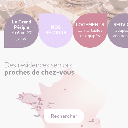
Le Grand
LOGEMENTS
SERVI
Périple
NOS
confortables
adapté
du 6 au 27
SÉJOURS
et équipés
vos bes
juillet
Des résidences seniors
proches de chez-vous
Rechercher