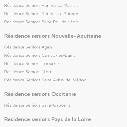
Résidence Seniors
Résidence Seniors
Rennes La Mabilais
Andrézieux-
Résidence Seniors
Rennes La Poterie
Bouthéon
Loire (42)
Résidence Seniors
Saint-Pol-de-Léon
+
Appartements disponibles
Résidence seniors Nouvelle-Aquitaine
Résidence Seniors
Agen
Résidence Seniors
Résidence Seniors
Cambo-les-Bains
Biviers
Isère (38)
Résidence Seniors
Libourne
Résidence Seniors
Niort
+
Résidence Seniors
Saint-Aubin-de-Médoc
Résidence seniors Occitanie
Résidence Seniors
La
Roche-Bernard
Résidence Seniors
Saint-Gaudens
Morbihan (56)
Résidence seniors Pays de la Loire
+
Appartements disponibles