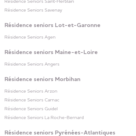
Résidence Seniors
Saint-Herblain
2 appartements
+
disponibles
Résidence Seniors
Savenay
Résidence seniors Lot-et-Garonne
Résidence Seniors
Libourne
Résidence Seniors
Agen
Gironde (33)
Résidence seniors Maine-et-Loire
3 appartements
+
disponibles
Résidence Seniors
Angers
Résidence seniors Morbihan
Résidence Seniors
Pornichet
Résidence Seniors
Arzon
Loire-Atlantique (44)
Résidence Seniors
Carnac
+
Appartements disponibles
Résidence Seniors
Guidel
Résidence Seniors
La Roche-Bernard
Résidence Seniors
Résidence seniors Pyrénées-Atlantiques