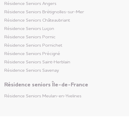
Résidence Seniors
Angers
Résidence Seniors
Brétignolles-sur-Mer
Résidence Seniors
Résidence Seniors
Châteaubriant
Meulan-en-Yvelines
Résidence Seniors
Luçon
Yvelines (78)
Résidence Seniors
Pornic
+
Appartements disponibles
Résidence Seniors
Pornichet
Résidence Seniors
Précigné
Résidence Seniors
Saint-Herblain
Résidence Seniors
Brest Lambezellec
Résidence Seniors
Savenay
Finistère (29)
Résidence seniors Île-de-France
+
Appartements disponibles
Résidence Seniors
Meulan-en-Yvelines
Résidence Seniors
Sallanches
Haute-Savoie (74)