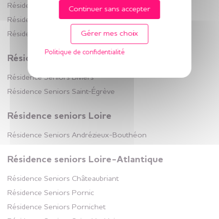
Résidence Seniors
Rennes La Bellangerais
Continuer sans accepter
Résidence Seniors
Rennes La Mabilais
Résidence Seniors
Gérer mes choix
Résidence Seniors
Rennes La Poterie
Carnac
Morbihan (56)
Politique de confidentialité
Résidence seniors Isère
+
Appartements disponibles
Résidence Seniors
Biviers
Résidence Seniors
Saint-Égrève
Résidence Seniors
Résidence seniors Loire
Saint-Égrève
Isère (38)
Résidence Seniors
Andrézieux-Bouthéon
+
1 appartement disponible
Résidence seniors Loire-Atlantique
Résidence Seniors
Châteaubriant
Résidence Seniors
Résidence Seniors
Pornic
Langueux
Résidence Seniors
Pornichet
Côtes-d'Armor (22)