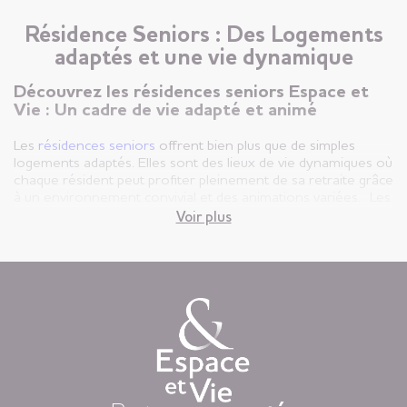
Résidence Seniors : Des Logements
adaptés et une vie dynamique
Découvrez les résidences seniors Espace et
Vie : Un cadre de vie adapté et animé
Les
résidences seniors
offrent bien plus que de simples
logements adaptés. Elles sont des lieux de vie dynamiques où
chaque résident peut profiter pleinement de sa retraite grâce
à un environnement convivial et des animations variées. Les
résidences seniors sont spécialement conçues pour
Voir plus
répondre aux besoins des personnes âgées. Chaque
logement est pensé pour offrir un maximum de confort et
de sécurité :
Aménagement Ergonomique
: Nos appartements sont
équipés de salles de bain adaptées, de cuisines fonctionnelles
et de pièces à vivre spacieuses pour faciliter les
déplacements.
Accessibilité
: Ascenseurs, rampes d’accès et portes larges
garantissent une circulation aisée pour tous les résidents.