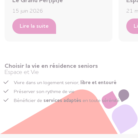
Le Grand Pér(ipl)e
Espa
15 juin 2026
21 m
Lire la suite
L
Choisir la vie en résidence seniors
Espace et Vie
Vivre dans un logement senior,
libre et entouré
Préserver son rythme de vie
Bénéficier de
services adaptés
en toute sérénité