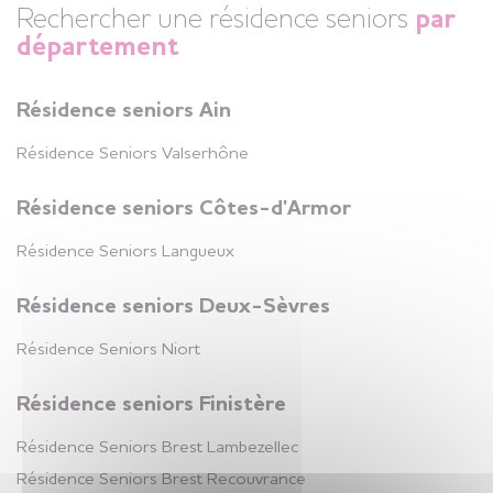
Rechercher une résidence seniors
par
+
Appartements disponibles
département
Résidence seniors Ain
Résidence Seniors
Cambo-les-Bains
Résidence Seniors
Valserhône
Pyrénées-Atlantiques
(64)
Résidence seniors Côtes-d'Armor
2 appartements
+
disponibles
Résidence Seniors
Langueux
Résidence seniors Deux-Sèvres
Résidence Seniors
Saint-Pol-de-Léon
Résidence Seniors
Niort
Finistère (29)
Résidence seniors Finistère
+
Appartements disponibles
Résidence Seniors
Brest Lambezellec
Résidence Seniors
Brest Recouvrance