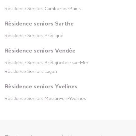
Saint-Herblain
Loire-Atlantique (44)
Résidence Seniors
Cambo-les-Bains
+
Résidence seniors Sarthe
Résidence Seniors
Précigné
Résidence Seniors
Résidence seniors Vendée
Brest Recouvrance
Finistère (29)
Résidence Seniors
Brétignolles-sur-Mer
+
Résidence Seniors
Luçon
Appartements disponibles
Résidence seniors Yvelines
Résidence Seniors
Résidence Seniors
Meulan-en-Yvelines
Rennes La
Bellangerais
Ille-et-Vilaine (35)
+
Appartements disponibles