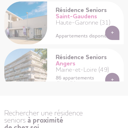
Résidence Seniors
Saint-Gaudens
Haute-Garonne (31)
+
Appartements disponibles
Résidence Seniors
Angers
Maine-et-Loire (49)
86 appartements
+
disponibles
Résidence Seniors
Agen
Rechercher une résidence
Lot-et-Garonne (47)
seniors
à proximité
de chez soi
+