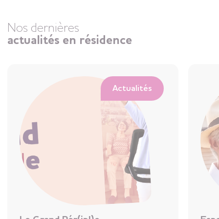
disponibles
Nos dernières
Résidence Seniors
actualités en résidence
Précigné
Sarthe (72)
3 appartements
+
disponibles
Actualités
Résidence Seniors
Pornic
Loire-Atlantique (44)
+
Appartements disponibles