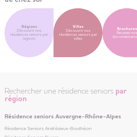
Appartements disponibles
Résidence Seniors
Régions
Villes
Brochures
Découvrir nos
Valserhône
Découvrir nos
Recevez no
résidences seniors par
résidences seniors par
documentati
Ain (01)
regions
villes
+
Appartements disponibles
Résidence Seniors
Luçon
Vendée (85)
Rechercher une résidence seniors
par
région
+
Appartements disponibles
Résidence seniors Auvergne-Rhône-Alpes
Résidence Seniors
Résidence Seniors
Andrézieux-Bouthéon
Arzon