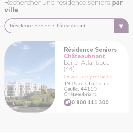
Rechercher une résidence seniors
par
ville
Résidence Seniors
Niort
Deux-Sèvres (79)
+
Appartements disponibles
Résidence Seniors
Châteaubriant
Résidence Seniors
Loire-Atlantique
Rennes La Mabilais
(44)
Ille-et-Vilaine (35)
Ouverture prochaine
+
19 Place Charles de
Appartements disponibles
Gaulle, 44110
Châteaubriant
0 800 111 300
Résidence Seniors
Guidel
Morbihan (56)
4 appartements
+