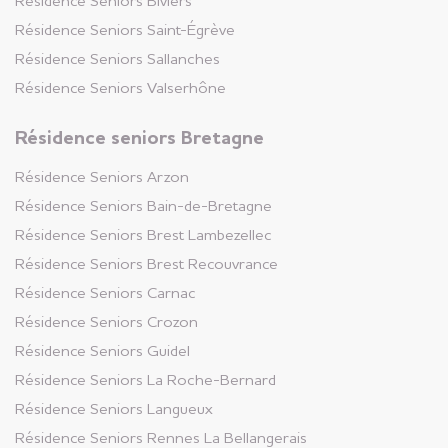
Résidence Seniors
Biviers
Morbihan (56)
Résidence Seniors
Saint-Égrève
+
Appartements disponibles
Résidence Seniors
Sallanches
Résidence Seniors
Valserhône
Résidence Seniors
Résidence seniors Bretagne
Bain-de-Bretagne
Ille-et-Vilaine (35)
Résidence Seniors
Arzon
Résidence Seniors
Bain-de-Bretagne
+
Appartements disponibles
Résidence Seniors
Brest Lambezellec
Résidence Seniors
Brest Recouvrance
Résidence Seniors
Résidence Seniors
Carnac
Crozon
Résidence Seniors
Crozon
Finistère (29)
Résidence Seniors
Guidel
+
Résidence Seniors
La Roche-Bernard
Appartements disponibles
Résidence Seniors
Langueux
Résidence Seniors
Rennes La Bellangerais