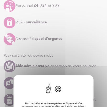
Personnel
24h/24
et
7j/7
Vidéo
surveillance
Dispositif d’
appel d’urgence
Pack sérénité retrouvée inclut
Aide administrative
et gestion de votre courrier
X
Coordination paramédicale
Entretien
hebdomadaire de votre
appartement
Pour améliorer votre expérience, Espace et Vie,
ainsi que leurs partenaires, déposent et/ou accèdent