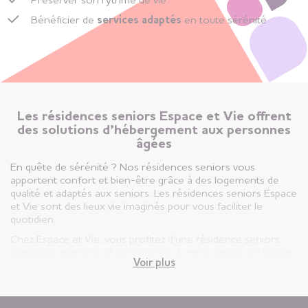
Préserver son rythme de vie
Bénéficier de
services adaptés
en toute sérénité
Les résidences seniors Espace et Vie offrent
des solutions d’hébergement aux personnes
âgées
En quête de sérénité ? Nos résidences seniors vous
apportent confort et bien-être grâce à des logements de
qualité et adaptés aux seniors. Les résidences seniors Espace
et Vie sont des lieux vie imaginés pour vous faciliter le
quotidien.
Chez Espace et Vie, vous profitez d’une résidence seniors
conviviale, humaine et sécurisante, à votre service en toutes
Voir plus
circonstances.
Vous êtes ici, chez vous ! Votre appartement est votre lieu de
vie privatif et vous êtes libre d’y vivre selon votre rythme et