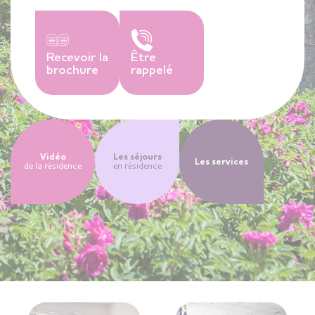
Recevoir la
Être
brochure
rappelé
Vidéo
Les séjours
Les services
de la résidence
en résidence