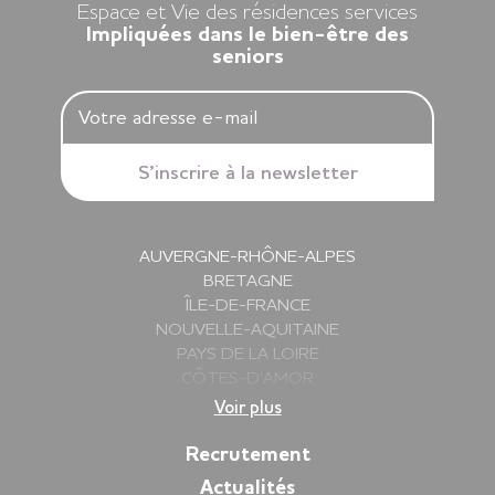
Espace et Vie des résidences services
Impliquées dans le bien-être des
seniors
AUVERGNE-RHÔNE-ALPES
BRETAGNE
ÎLE-DE-FRANCE
NOUVELLE-AQUITAINE
PAYS DE LA LOIRE
CÔTES-D’AMOR
DEUX-SÈVRES
Voir plus
FINISTÈRE
GIRONDE
Recrutement
HAUTE-SAVOIE
Actualités