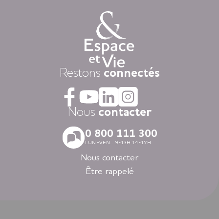
vos envies.
Chaque jour, nous mettons à disposition des animations
variées auxquelles, vous restez libre d’y participer, une
restauration « fait-maison », et une aide à la personne
attentionnée, réalisée par des équipes de professionnels
présentes 24h/24.
Dans nos résidences pour personnes âgées vous vivez dans
Restons
connectés
la tranquillité grâce au dispositif d’appel d’urgence et la
coordination médicale inclues. Faites le choix du confort
avec la restauration, la blanchisserie, l’espace coiffure-beauté
ou l’espace forme et détente à votre disposition dans vos
Nous
contacter
espaces communs.
Avec nos logements modernes et spécialement adaptés aux
0 800 111 300
personnes âgées vous vivez en toute autonomie dans des
LUN.-VEN. : 9-13H 14-17H
villes agréables et des environnements soigneusement
sélectionnés en Nouvelle-Aquitaine, en Auvergne-Rhône-
Nous contacter
Alpes, en Ile-de-France, en Bretagne et dans les Pays de la
Être rappelé
Loire.
Louer un appartement dans nos résidences Espace et Vie,
c’est l’assurance d’une liberté préservée et d’une sérénité
retrouvée.