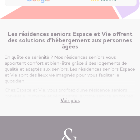
Les résidences seniors Espace et Vie offrent
des solutions d’hébergement aux personnes
âgées
En quête de sérénité ? Nos résidences seniors vous
apportent confort et bien-être grâce à des logements de
qualité et adaptés aux seniors. Les résidences seniors Espace
et Vie sont des lieux vie imaginés pour vous faciliter le
quotidien.
Chez Espace et Vie, vous profitez d’une résidence seniors
conviviale, humaine et sécurisante, à votre service en toutes
Voir plus
circonstances.
Vous êtes ici, chez vous ! Votre appartement est votre lieu de
vie privatif et vous êtes libre d’y vivre selon votre rythme et
vos envies.
Chaque jour, nous mettons à disposition des animations
variées auxquelles, vous restez libre d’y participer, une