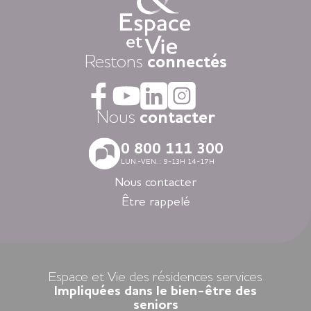
restauration « fait-maison », et une aide à la personne
attentionnée, réalisée par des équipes de professionnels
présentes 24h/24.
Dans nos résidences pour personnes âgées vous vivez dans
Restons
connectés
la tranquillité grâce au dispositif d’appel d’urgence et la
coordination médicale inclues. Faites le choix du confort
avec la restauration, la blanchisserie, l’espace coiffure-beauté
ou l’espace forme et détente à votre disposition dans vos
Nous
contacter
espaces communs.
Avec nos logements modernes et spécialement adaptés aux
0 800 111 300
personnes âgées vous vivez en toute autonomie dans des
LUN.-VEN. : 9-13H 14-17H
villes agréables et des environnements soigneusement
sélectionnés en Nouvelle-Aquitaine, en Auvergne-Rhône-
Nous contacter
Alpes, en Ile-de-France, en Bretagne et dans les Pays de la
Être rappelé
Loire.
Louer un appartement dans nos résidences Espace et Vie,
c’est l’assurance d’une liberté préservée et d’une sérénité
retrouvée.
Espace et Vie des résidences services
Impliquées dans le bien-être des
seniors