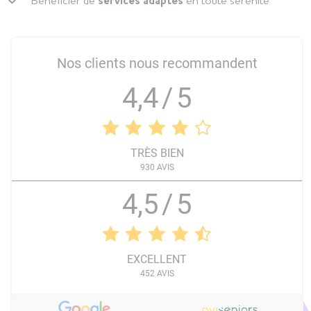
Bénéficier de
services adaptés
en toute sérénité
Nos clients nous recommandent
4,4
/
5
TRÈS BIEN
930
AVIS
4,5
/
5
EXCELLENT
452
AVIS