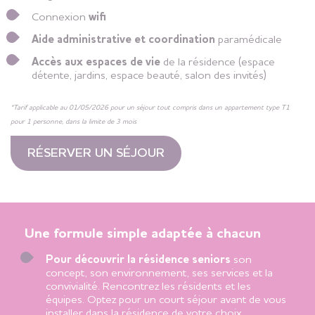
Connexion
wifi
Aide administrative et c
oordination
paramédicale
Accès aux espaces de vie
de la résidence (espace
détente, jardins, espace beauté, salon des invités)
*Tarif applicable au 01/05/2026 pour un séjour tout compris dans un appartement type T1
pour 1 personne, dans la limite de 3 mois
RÉSERVER UN SÉJOUR
Une formule simple adaptée à chacun
Pour découvrir la résidence seniors
son
concept, son environnement, ses services et la
convivialité. Rencontrez les résidents et les
équipes. Optez pour un court séjour avant de vous
installer dans la résidence de votre choix.