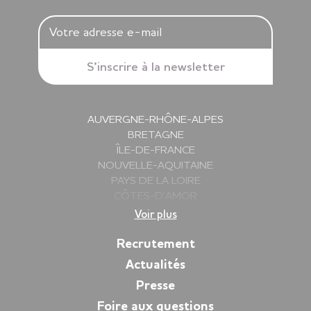
AUVERGNE-RHÔNE-ALPES
BRETAGNE
ÎLE-DE-FRANCE
NOUVELLE-AQUITAINE
PAYS DE LA LOIRE
CÔTES-D’AMOR
DEUX-SÈVRES
Voir plus
FINISTÈRE
GIRONDE
Recrutement
HAUTE-SAVOIE
Actualités
ILLE-ET-VILAINE
Presse
ISÈRE
LOIRE
Foire aux questions