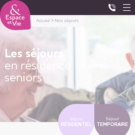
Panneau de gestion des cookies
Accueil
>
Nos séjours
Les séjours
en résidence
seniors
Séjour
Séjour
RÉSIDENTIEL
TEMPORAIRE