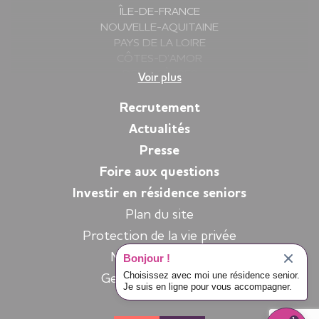
ÎLE-DE-FRANCE
NOUVELLE-AQUITAINE
PAYS DE LA LOIRE
CÔTES-D’AMOR
DEUX-SÈVRES
Voir plus
FINISTÈRE
GIRONDE
Recrutement
HAUTE-SAVOIE
Actualités
ILLE-ET-VILAINE
Presse
ISÈRE
LOIRE
Foire aux questions
LOIRE-ATLANTIQUE
Investir en résidence seniors
MORBIHAN
Plan du site
PYRÉNÉES-ATLANTIQUES
SARTHE
Protection de la vie privée
VENDÉE
Mentions légales
Bonjour !
YVELINES
Choisissez avec moi une résidence senior.
Gestion des cookies
Je suis en ligne pour vous accompagner.