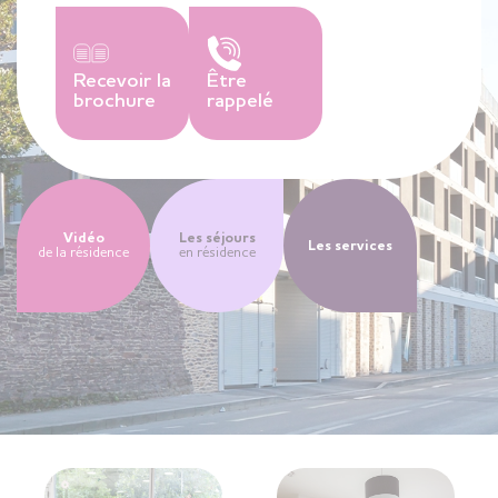
Recevoir la
Être
brochure
rappelé
Vidéo
Les séjours
Les services
de la résidence
en résidence