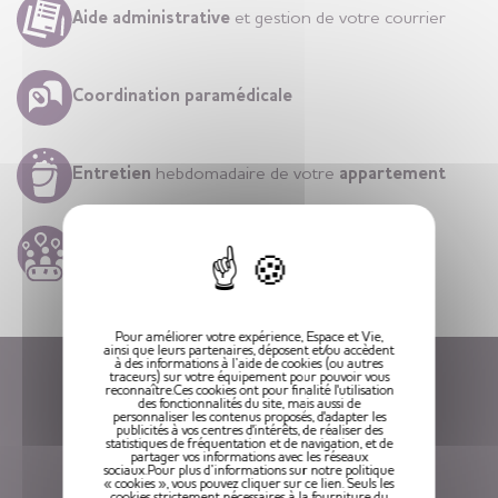
Aide administrative
et gestion de votre courrier
Coordination paramédicale
Entretien
hebdomadaire de votre
appartement
X
Animations
quotidiennes
Pour améliorer votre expérience, Espace et Vie,
ainsi que leurs partenaires, déposent et/ou accèdent
à des informations à l’aide de cookies (ou autres
traceurs) sur votre équipement pour pouvoir vous
Recevez notre brochure
reconnaître.Ces cookies ont pour finalité l'utilisation
des fonctionnalités du site, mais aussi de
Espace et Vie résidences seniors
personnaliser les contenus proposés, d'adapter les
publicités à vos centres d'intérêts, de réaliser des
statistiques de fréquentation et de navigation, et de
partager vos informations avec les réseaux
sociaux.Pour plus d’informations sur notre politique
« cookies », vous pouvez cliquer sur ce lien. Seuls les