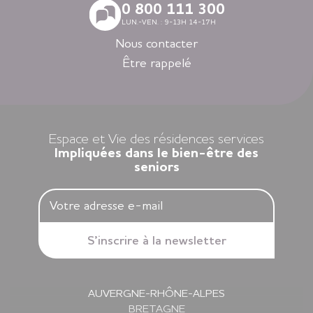
Avec nos logements modernes et spécialement adaptés aux
0 800 111 300
personnes âgées vous vivez en toute autonomie dans des
LUN.-VEN. : 9-13H 14-17H
villes agréables et des environnements soigneusement
sélectionnés en Nouvelle-Aquitaine, en Auvergne-Rhône-
Nous contacter
Alpes, en Ile-de-France, en Bretagne et dans les Pays de la
Être rappelé
Loire.
Louer un appartement dans nos résidences Espace et Vie,
c’est l’assurance d’une liberté préservée et d’une sérénité
retrouvée.
Espace et Vie des résidences services
Impliquées dans le bien-être des
seniors
AUVERGNE-RHÔNE-ALPES
BRETAGNE