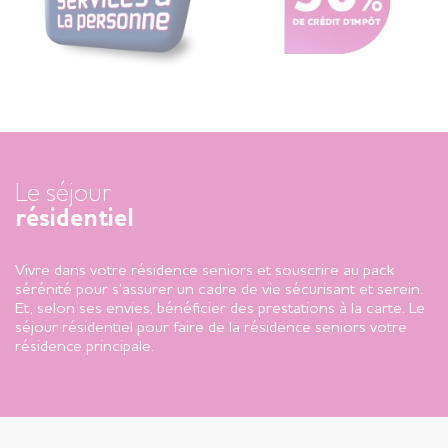
Le séjour
résidentiel
Vivre dans votre résidence seniors et souscrire au pack
sérénité pour s’assurer un cadre de vie sécurisant et serein.
Et, selon ses envies, bénéficier des prestations à la carte. Le
séjour résidentiel pour faire de la résidence seniors votre
résidence principale.