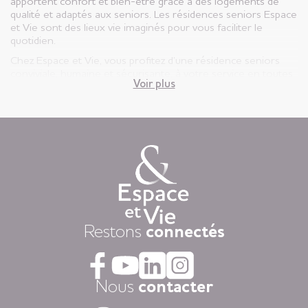
apportent confort et bien-être grâce à des logements de
qualité et adaptés aux seniors. Les résidences seniors Espace
et Vie sont des lieux vie imaginés pour vous faciliter le
quotidien.
Chez Espace et Vie, vous profitez d’une résidence seniors
conviviale, humaine et sécurisante, à votre service en toutes
Voir plus
circonstances.
Vous êtes ici, chez vous ! Votre appartement est votre lieu de
vie privatif et vous êtes libre d’y vivre selon votre rythme et
vos envies.
Chaque jour, nous mettons à disposition des animations
variées auxquelles, vous restez libre d’y participer, une
restauration « fait-maison », et une aide à la personne
attentionnée, réalisée par des équipes de professionnels
présentes 24h/24.
Dans nos résidences pour personnes âgées vous vivez dans
Restons
connectés
la tranquillité grâce au dispositif d’appel d’urgence et la
coordination médicale inclues. Faites le choix du confort
avec la restauration, la blanchisserie, l’espace coiffure-beauté
ou l’espace forme et détente à votre disposition dans vos
Nous
contacter
espaces communs.