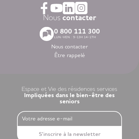
coordination médicale inclues. Faites le choix du confort
avec la restauration, la blanchisserie, l’espace coiffure-beauté
ou l’espace forme et détente à votre disposition dans vos
Nous
contacter
espaces communs.
Avec nos logements modernes et spécialement adaptés aux
0 800 111 300
personnes âgées vous vivez en toute autonomie dans des
LUN.-VEN. : 9-13H 14-17H
villes agréables et des environnements soigneusement
sélectionnés en Nouvelle-Aquitaine, en Auvergne-Rhône-
Nous contacter
Alpes, en Ile-de-France, en Bretagne et dans les Pays de la
Être rappelé
Loire.
Louer un appartement dans nos résidences Espace et Vie,
c’est l’assurance d’une liberté préservée et d’une sérénité
retrouvée.
Espace et Vie des résidences services
Impliquées dans le bien-être des
seniors