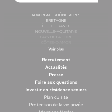
AUVERGNE-RHÔNE-ALPES
BRETAGNE
ÎLE-DE-FRANCE
NOUVELLE-AQUITAINE
PAYS DE LA LOIRE
CÔTES-D’AMOR
DEUX-SÈVRES
Voir plus
FINISTÈRE
GIRONDE
Recrutement
HAUTE-SAVOIE
Actualités
ILLE-ET-VILAINE
Presse
ISÈRE
LOIRE
Foire aux questions
LOIRE-ATLANTIQUE
Investir en résidence seniors
MORBIHAN
Plan du site
PYRÉNÉES-ATLANTIQUES
SARTHE
Protection de la vie privée
VENDÉE