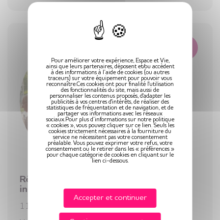
X
Actualités
Pour améliorer votre expérience, Espace et Vie,
ainsi que leurs partenaires, déposent et/ou accèdent
à des informations à l’aide de cookies (ou autres
traceurs) sur votre équipement pour pouvoir vous
reconnaître.Ces cookies ont pour finalité l'utilisation
des fonctionnalités du site, mais aussi de
personnaliser les contenus proposés, d'adapter les
publicités à vos centres d'intérêts, de réaliser des
statistiques de fréquentation et de navigation, et de
partager vos informations avec les réseaux
sociaux.Pour plus d’informations sur notre politique
« cookies », vous pouvez cliquer sur ce lien. Seuls les
cookies strictement nécessaires à la fourniture du
service ne nécessitent pas votre consentement
préalable. Vous pouvez exprimer votre refus, votre
consentement ou le retirer dans les « préférences »
pour chaque catégorie de cookies en cliquant sur le
lien ci-dessous.
Résidence seniors : l’équilibre entre
intimité et vie collective
Accepter et continuer
11 février 2026