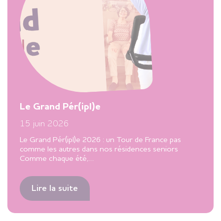
Le Grand Pér(ipl)e
15 juin 2026
Le Grand Pér(ipl)e 2026 : un Tour de France pas
comme les autres dans nos résidences seniors
Comme chaque été,…
Lire la suite