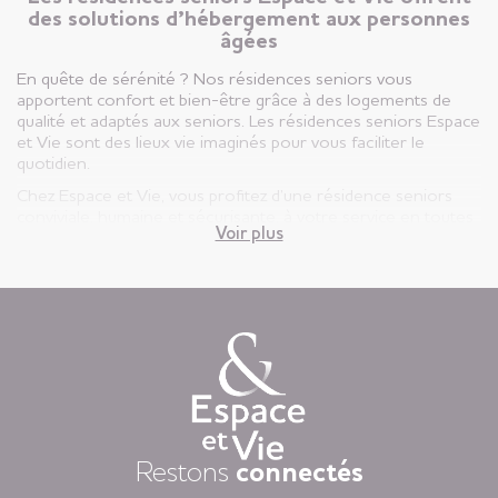
des solutions d’hébergement aux personnes
âgées
En quête de sérénité ? Nos résidences seniors vous
apportent confort et bien-être grâce à des logements de
qualité et adaptés aux seniors. Les résidences seniors Espace
et Vie sont des lieux vie imaginés pour vous faciliter le
quotidien.
Chez Espace et Vie, vous profitez d’une résidence seniors
conviviale, humaine et sécurisante, à votre service en toutes
Voir plus
circonstances.
Vous êtes ici, chez vous ! Votre appartement est votre lieu de
vie privatif et vous êtes libre d’y vivre selon votre rythme et
vos envies.
Chaque jour, nous mettons à disposition des animations
variées auxquelles, vous restez libre d’y participer, une
restauration « fait-maison », et une aide à la personne
attentionnée, réalisée par des équipes de professionnels
présentes 24h/24.
Dans nos résidences pour personnes âgées vous vivez dans
Restons
connectés
la tranquillité grâce au dispositif d’appel d’urgence et la