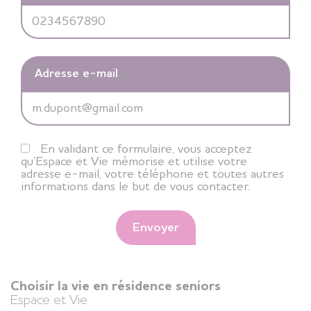
Louisette et Chantal », de 17h00 à 18h30 puis
Karaoké animé par l’Equipe d’Espace et Vie
Résidence
Seniors
Rennes
La Mabilais
Adresse e-mail
Ille-et-Vilaine (35)
+
26 juin 2026
Diffusion du match de foot France/Norvège –
En validant ce formulaire, vous acceptez
jeux d’arcade/babyfoot/fléchette/gonflable –
qu’Espace et Vie mémorise et utilise votre
Résidence
musique d’ambiance
adresse e-mail, votre téléphone et toutes autres
Seniors
Saint-
informations dans le but de vous contacter.
Herblain
Loire-Atlantique (44)
Envoyer
+
26 juin 2026
Il était une fois dans l’Ouest…
Choisir la vie en résidence seniors
Résidence
Espace et Vie
Seniors
Libourne