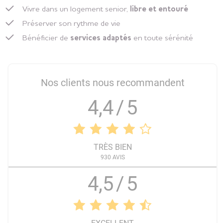
Gironde (33)
Vivre dans un logement senior,
libre et entouré
Préserver son rythme de vie
+
26 juin 2026
Bénéficier de
services adaptés
en toute sérénité
Venez passer une soirée conviviale aux airs
rétro revisités de Frangipane et cie
Résidence
Seniors
Pornichet
Nos clients nous recommandent
Loire-Atlantique (44)
4,4
/
5
+
26 juin 2026
Tous en scène « Qu’est-ce qu’on attend
pour être heureux » avec Brunovni
TRÈS BIEN
Résidence
930
AVIS
Seniors
Saint-
Égrève
4,5
/
5
Isère (38)
+
26 juin 2026
Spectacle Cabaret années 80