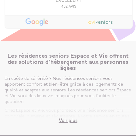
EXCELLENT
452
AVIS
Résidence
Seniors
Brétignolles-sur-
Mer
Vendée (85)
+
26 juin 2026
Les résidences seniors Espace et Vie offrent
Close up magicien comédien
des solutions d’hébergement aux personnes
âgées
Résidence
Seniors
Carnac
En quête de sérénité ? Nos résidences seniors vous
Morbihan (56)
apportent confort et bien-être grâce à des logements de
qualité et adaptés aux seniors. Les résidences seniors Espace
+
et Vie sont des lieux vie imaginés pour vous faciliter le
26 juin 2026
quotidien.
Animation musicale & concert avec « Les
Chez Espace et Vie, vous profitez d’une résidence seniors
Boysties »
conviviale, humaine et sécurisante, à votre service en toutes
Résidence
Voir plus
circonstances.
Seniors
Rennes
Vous êtes ici, chez vous ! Votre appartement est votre lieu de
La Poterie