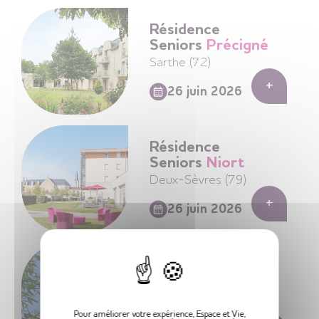
Résidence
Seniors
Précigné
Sarthe (72)
+
26 juin 2026
Sur un air de Guinguette
Résidence
Seniors
Niort
Deux-Sèvres (79)
+
26 juin 2026
Danse Hip-Hop avec Artimouv’
X
Résidence
Seniors
Brest
Recouvrance
Finistère (29)
Pour améliorer votre expérience, Espace et Vie,