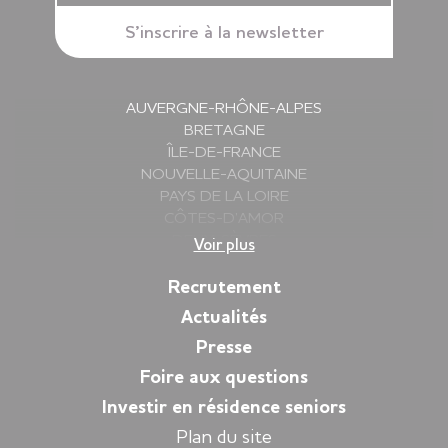
AUVERGNE-RHÔNE-ALPES
BRETAGNE
ÎLE-DE-FRANCE
NOUVELLE-AQUITAINE
PAYS DE LA LOIRE
CÔTES-D’AMOR
DEUX-SÈVRES
Voir plus
FINISTÈRE
GIRONDE
Recrutement
HAUTE-SAVOIE
Actualités
ILLE-ET-VILAINE
Presse
ISÈRE
LOIRE
Foire aux questions
LOIRE-ATLANTIQUE
Investir en résidence seniors
MORBIHAN
Plan du site
PYRÉNÉES-ATLANTIQUES