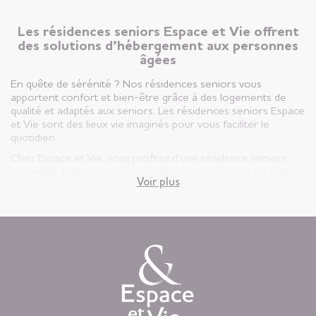
Les résidences seniors Espace et Vie offrent
des solutions d’hébergement aux personnes
âgées
En quête de sérénité ? Nos résidences seniors vous
apportent confort et bien-être grâce à des logements de
qualité et adaptés aux seniors. Les résidences seniors Espace
et Vie sont des lieux vie imaginés pour vous faciliter le
quotidien.
Chez Espace et Vie, vous profitez d’une résidence seniors
conviviale, humaine et sécurisante, à votre service en toutes
Voir plus
circonstances.
Vous êtes ici, chez vous ! Votre appartement est votre lieu de
vie privatif et vous êtes libre d’y vivre selon votre rythme et
vos envies.
Chaque jour, nous mettons à disposition des animations
variées auxquelles, vous restez libre d’y participer, une
restauration « fait-maison », et une aide à la personne
attentionnée, réalisée par des équipes de professionnels
présentes 24h/24.