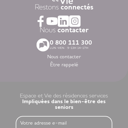
Dans nos résidences pour personnes âgées vous vivez dans
Restons
connectés
la tranquillité grâce au dispositif d’appel d’urgence et la
coordination médicale inclues. Faites le choix du confort
avec la restauration, la blanchisserie, l’espace coiffure-beauté
ou l’espace forme et détente à votre disposition dans vos
Nous
contacter
espaces communs.
Avec nos logements modernes et spécialement adaptés aux
0 800 111 300
personnes âgées vous vivez en toute autonomie dans des
LUN.-VEN. : 9-13H 14-17H
villes agréables et des environnements soigneusement
sélectionnés en Nouvelle-Aquitaine, en Auvergne-Rhône-
Nous contacter
Alpes, en Ile-de-France, en Bretagne et dans les Pays de la
Être rappelé
Loire.
Louer un appartement dans nos résidences Espace et Vie,
c’est l’assurance d’une liberté préservée et d’une sérénité
retrouvée.
Espace et Vie des résidences services
Impliquées dans le bien-être des
seniors