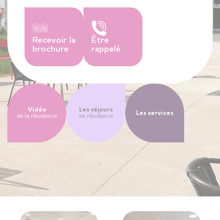
Recevoir la
Être
brochure
rappelé
Vidéo
Les séjours
Les services
de la résidence
en résidence