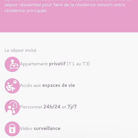
séjour résidentiel pour faire de la résidence seniors votre
résidence principale.
Le séjour inclut
Appartement
privatif
(T1 au T3)
Accès aux
espaces de vie
Personnel
24h/24
et
7j/7
Vidéo
surveillance