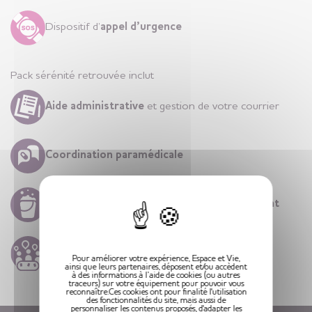
Dispositif d’
appel d’urgence
Pack sérénité retrouvée inclut
Aide administrative
et gestion de votre courrier
Coordination paramédicale
X
Entretien
hebdomadaire de votre
appartement
Animations
quotidiennes
Pour améliorer votre expérience, Espace et Vie,
ainsi que leurs partenaires, déposent et/ou accèdent
à des informations à l’aide de cookies (ou autres
traceurs) sur votre équipement pour pouvoir vous
reconnaître.Ces cookies ont pour finalité l'utilisation
des fonctionnalités du site, mais aussi de
personnaliser les contenus proposés, d'adapter les