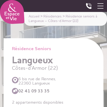
Panneau de gestion des cookies
Accueil
>
Résidences
>
Résidence seniors à
Langueux – Côtes-d’Armor (22)
Résidence Seniors
Langueux
Côtes-d’Armor (22)
6 bis rue de Rennes,
22360 Langueux
02 41 09 33 35
2 appartements disponibles