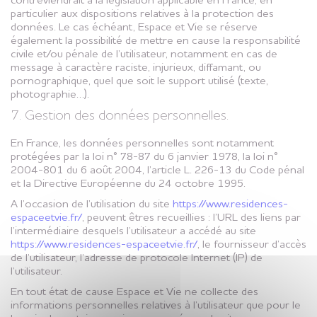
contreviendrait à la législation applicable en France, en
particulier aux dispositions relatives à la protection des
données. Le cas échéant, Espace et Vie se réserve
également la possibilité de mettre en cause la responsabilité
civile et/ou pénale de l’utilisateur, notamment en cas de
message à caractère raciste, injurieux, diffamant, ou
pornographique, quel que soit le support utilisé (texte,
photographie…).
7. Gestion des données personnelles.
En France, les données personnelles sont notamment
protégées par la loi n° 78-87 du 6 janvier 1978, la loi n°
2004-801 du 6 août 2004, l’article L. 226-13 du Code pénal
et la Directive Européenne du 24 octobre 1995.
A l’occasion de l’utilisation du site
https://www.residences-
espaceetvie.fr/
, peuvent êtres recueillies : l’URL des liens par
l’intermédiaire desquels l’utilisateur a accédé au site
https://www.residences-espaceetvie.fr/
, le fournisseur d’accès
de l’utilisateur, l’adresse de protocole Internet (IP) de
l’utilisateur.
En tout état de cause Espace et Vie ne collecte des
informations personnelles relatives à l’utilisateur que pour le