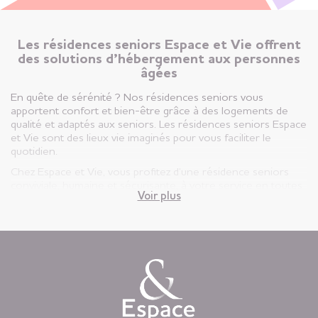
Les résidences seniors Espace et Vie offrent
des solutions d’hébergement aux personnes
âgées
En quête de sérénité ? Nos résidences seniors vous
apportent confort et bien-être grâce à des logements de
qualité et adaptés aux seniors. Les résidences seniors Espace
et Vie sont des lieux vie imaginés pour vous faciliter le
quotidien.
Chez Espace et Vie, vous profitez d’une résidence seniors
conviviale, humaine et sécurisante, à votre service en toutes
Voir plus
circonstances.
Vous êtes ici, chez vous ! Votre appartement est votre lieu de
vie privatif et vous êtes libre d’y vivre selon votre rythme et
vos envies.
Chaque jour, nous mettons à disposition des animations
variées auxquelles, vous restez libre d’y participer, une
restauration « fait-maison », et une aide à la personne
attentionnée, réalisée par des équipes de professionnels