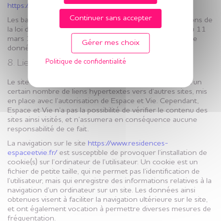
https://www.residences-espaceetvie.fr/
.
Continuer sans accepter
Les bases de données sont protégées par les dispositions de
la loi du 1er juillet 1998 transposant la directive 96/9 du 11
mars 1996 relative à la protection juridique des bases de
Gérer mes choix
données.
8. Liens hypertextes et cookies.
Politique de confidentialité
Le site
https://www.residences-espaceetvie.fr/
contient un
certain nombre de liens hypertextes vers d’autres sites, mis
en place avec l’autorisation de Espace et Vie. Cependant,
Espace et Vie n’a pas la possibilité de vérifier le contenu des
sites ainsi visités, et n’assumera en conséquence aucune
responsabilité de ce fait.
La navigation sur le site
https://www.residences-
espaceetvie.fr/
est susceptible de provoquer l’installation de
cookie(s) sur l’ordinateur de l’utilisateur. Un cookie est un
fichier de petite taille, qui ne permet pas l’identification de
l’utilisateur, mais qui enregistre des informations relatives à la
navigation d’un ordinateur sur un site. Les données ainsi
obtenues visent à faciliter la navigation ultérieure sur le site,
et ont également vocation à permettre diverses mesures de
fréquentation.