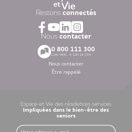
présentes 24h/24.
Dans nos résidences pour personnes âgées vous vivez dans
Restons
connectés
la tranquillité grâce au dispositif d’appel d’urgence et la
coordination médicale inclues. Faites le choix du confort
avec la restauration, la blanchisserie, l’espace coiffure-beauté
ou l’espace forme et détente à votre disposition dans vos
Nous
contacter
espaces communs.
Avec nos logements modernes et spécialement adaptés aux
0 800 111 300
personnes âgées vous vivez en toute autonomie dans des
LUN.-VEN. : 9-13H 14-17H
villes agréables et des environnements soigneusement
sélectionnés en Nouvelle-Aquitaine, en Auvergne-Rhône-
Nous contacter
Alpes, en Ile-de-France, en Bretagne et dans les Pays de la
Être rappelé
Loire.
Louer un appartement dans nos résidences Espace et Vie,
c’est l’assurance d’une liberté préservée et d’une sérénité
retrouvée.
Espace et Vie des résidences services
Impliquées dans le bien-être des
seniors