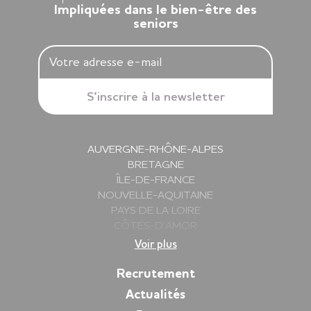
Impliquées dans le bien-être des
seniors
AUVERGNE-RHÔNE-ALPES
BRETAGNE
ÎLE-DE-FRANCE
NOUVELLE-AQUITAINE
PAYS DE LA LOIRE
CÔTES-D’AMOR
DEUX-SÈVRES
Voir plus
FINISTÈRE
GIRONDE
Recrutement
HAUTE-SAVOIE
Actualités
ILLE-ET-VILAINE