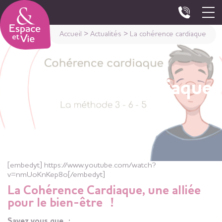
Panneau de gestion des cookies
Accueil
>
Actualités
>
La cohérence cardiaque
La cohérence cardiaque
[embedyt] https://www.youtube.com/watch?
v=nmUoKnKep8o[/embedyt]
La Cohérence Cardiaque, une alliée
pour le bien-être !
Savez vous que :