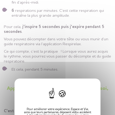
fin d’après-midi.
6
respirations par minutes. C’est cette respiration qui
entraîne la plus grande amplitude.
Pour cela,
j’inspire 5 secondes puis j’expire pendant 5
secondes
.
Vous pouvez décompter dans votre tête ou vous munir d’un
guide respiratoire via l’application Respirelax.
Ce qui compte, c’est la pratique ! Lorsque vous aurez acquis
le rythme, vous pourrez vous passer du décompte et du guide
respiratoire.
Et cela, pendant 5 minutes.
X
Apprendre à s’accorder une pause, pour soi,
pour son bien-être.
Pour améliorer votre expérience, Espace et Vie,
C’est parti !
ainsi que leurs partenaires, déposent et/ou accèdent