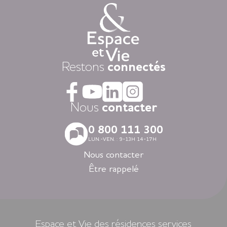
Chaque jour, nous mettons à disposition des animations
variées auxquelles, vous restez libre d’y participer, une
restauration « fait-maison », et une aide à la personne
attentionnée, réalisée par des équipes de professionnels
présentes 24h/24.
Dans nos résidences pour personnes âgées vous vivez dans
Restons
connectés
la tranquillité grâce au dispositif d’appel d’urgence et la
coordination médicale inclues. Faites le choix du confort
avec la restauration, la blanchisserie, l’espace coiffure-beauté
ou l’espace forme et détente à votre disposition dans vos
Nous
contacter
espaces communs.
Avec nos logements modernes et spécialement adaptés aux
0 800 111 300
personnes âgées vous vivez en toute autonomie dans des
LUN.-VEN. : 9-13H 14-17H
villes agréables et des environnements soigneusement
sélectionnés en Nouvelle-Aquitaine, en Auvergne-Rhône-
Nous contacter
Alpes, en Ile-de-France, en Bretagne et dans les Pays de la
Être rappelé
Loire.
Louer un appartement dans nos résidences Espace et Vie,
c’est l’assurance d’une liberté préservée et d’une sérénité
retrouvée.
Espace et Vie des résidences services