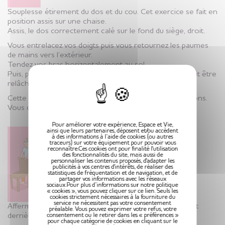
Souplesse étirement du dos et du cou. Cet exercice se fait en
position assis sur une chaise.
Assis, le dos correctement calé sur le fond du siège, droit.
Vous entrelacez vos doigts puis vous retournez les paumes
de mains vers l’extérieur.
Tendez vos bras horizontalement au sol.
X
Puis, poussez le plus loin possible devant. Votre tête doit être
relâchée entre vos épaules (regard porté sur le sol).
Cette position doit être maintenue pendant 3 respirations.
Vous devez répéter cet exercice 4 fois de suite.
Pour améliorer votre expérience, Espace et Vie,
ainsi que leurs partenaires, déposent et/ou accèdent
à des informations à l’aide de cookies (ou autres
traceurs) sur votre équipement pour pouvoir vous
reconnaître.Ces cookies ont pour finalité l'utilisation
des fonctionnalités du site, mais aussi de
personnaliser les contenus proposés, d'adapter les
Renforcement musculaire
publicités à vos centres d'intérêts, de réaliser des
statistiques de fréquentation et de navigation, et de
partager vos informations avec les réseaux
sociaux.Pour plus d’informations sur notre politique
« cookies », vous pouvez cliquer sur ce lien. Seuls les
cookies strictement nécessaires à la fourniture du
service ne nécessitent pas votre consentement
Affermissement des cuisses. Cet exercice se fait debout
préalable. Vous pouvez exprimer votre refus, votre
derrière une chaise (pour le maintien).
consentement ou le retirer dans les « préférences »
pour chaque catégorie de cookies en cliquant sur le