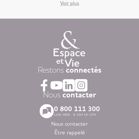
Voir plus
circonstances.
Vous êtes ici, chez vous ! Votre appartement est votre lieu de
vie privatif et vous êtes libre d’y vivre selon votre rythme et
vos envies.
Chaque jour, nous mettons à disposition des animations
variées auxquelles, vous restez libre d’y participer, une
restauration « fait-maison », et une aide à la personne
attentionnée, réalisée par des équipes de professionnels
présentes 24h/24.
Dans nos résidences pour personnes âgées vous vivez dans
Restons
connectés
la tranquillité grâce au dispositif d’appel d’urgence et la
coordination médicale inclues. Faites le choix du confort
avec la restauration, la blanchisserie, l’espace coiffure-beauté
ou l’espace forme et détente à votre disposition dans vos
Nous
contacter
espaces communs.
Avec nos logements modernes et spécialement adaptés aux
0 800 111 300
personnes âgées vous vivez en toute autonomie dans des
LUN.-VEN. : 9-13H 14-17H
villes agréables et des environnements soigneusement
sélectionnés en Nouvelle-Aquitaine, en Auvergne-Rhône-
Nous contacter
Alpes, en Ile-de-France, en Bretagne et dans les Pays de la
Être rappelé
Loire.