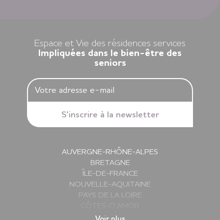
Louer un appartement dans nos résidences Espace et Vie,
c’est l’assurance d’une liberté préservée et d’une sérénité
retrouvée.
Espace et Vie des résidences services
Impliquées dans le bien-être des
seniors
AUVERGNE-RHÔNE-ALPES
BRETAGNE
ÎLE-DE-FRANCE
NOUVELLE-AQUITAINE
PAYS DE LA LOIRE
CÔTES-D’AMOR
DEUX-SÈVRES
Voir plus