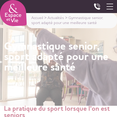
Panneau de gestion des cookies
Accueil
>
Actualités
>
Gymnastique senior,
sport adapté pour une meilleure santé
Gymnastique senior,
sport adapté pour une
meilleure santé
La pratique du sport lorsque l’on est
seniors