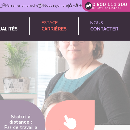
0 800 111 300
|
A-
A+
Parrainer un proche
Nous rejoindre
LUN.-VEN. : 9-13H 14-17H
ESPACE
NOUS
UALITÉS
CARRIÈRES
CONTACTER
Statut à
distance :
Pas de travail à