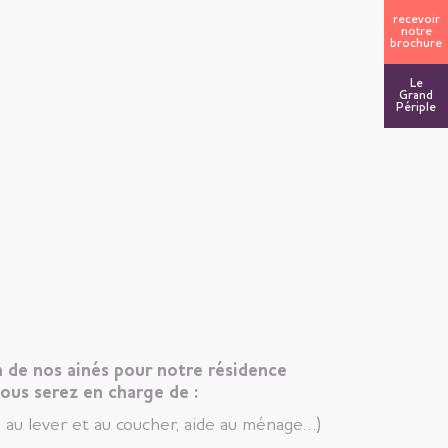
recevoir
notre
brochure
Le
Grand
Périple
n de nos ainés pour notre résidence
vous serez en charge de :
e au lever et au coucher, aide au ménage…)