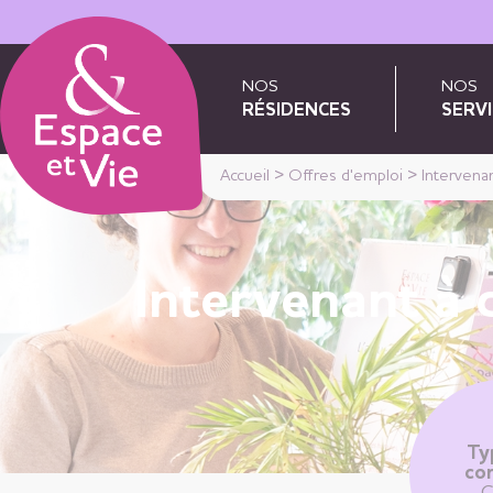
Panneau de gestion des cookies
NOS
NOS
RÉSIDENCES
SERVI
Accueil
>
Offres d'emploi
>
Intervena
Intervenant à 
Ty
con