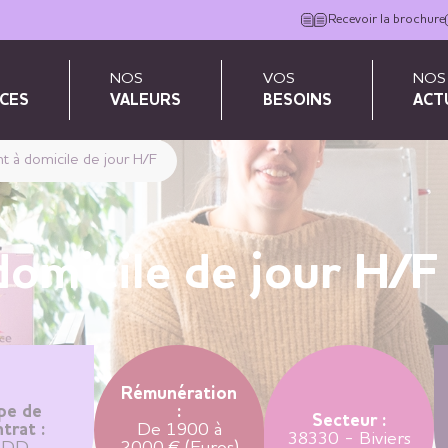
Recevoir la brochure
NOS
VOS
NOS
CES
VALEURS
BESOINS
ACT
nt à domicile de jour H/F
domicile de jour H/F
Rémunération
pe de
:
Secteur :
trat :
De 1900 à
38330 - Biviers