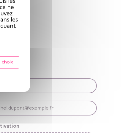
ls les
ice ne
ouvez
ans les
iquant
 choix
tivation