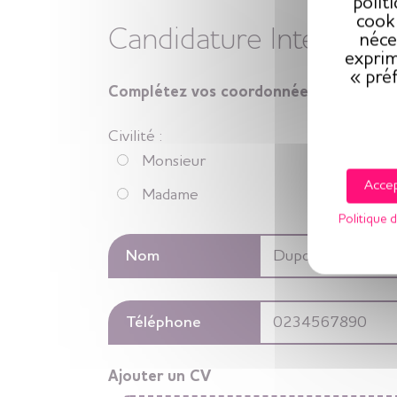
polit
cooki
Candidature Intervenan
néce
exprim
« pré
Complétez vos coordonnées :
Civilité :
Monsieur
Accep
Madame
Politique d
Nom
Téléphone
Ajouter un CV