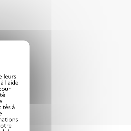
X
e leurs
 l’aide
pour
ité
e
ités à
e
mations
notre