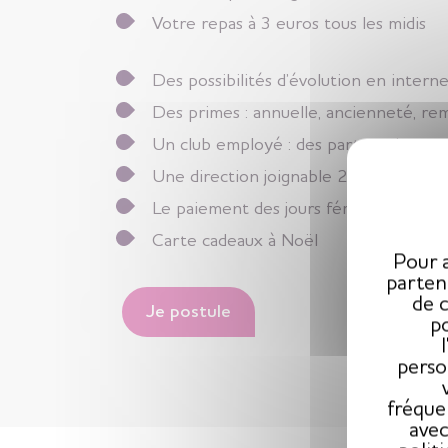
Votre repas à 3 euros tous les midis
Des possibilités d’évolution en intern
Des primes : annuelle, ancienneté, r
Un club employé : des partenariats a
Une direction joignable 24h/24
Le paiement des jours fériés non travai
Carte cadeaux à Noël
Pour a
parten
de 
Je postule
po
perso
fréque
avec