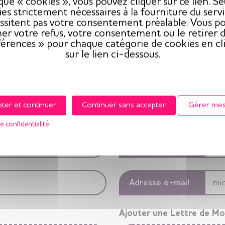
ique « cookies », vous pouvez cliquer sur ce lien. Seu
es strictement nécessaires à la fourniture du serv
t à domicile de jour H/F
ssitent pas votre consentement préalable. Vous p
er votre refus, votre consentement ou le retirer d
férences » pour chaque catégorie de cookies en cl
sur le lien ci-dessous.
ter et continuer
Continuer sans accepter
Gérer mes
e confidentialité
Prénom
Adresse e-mail
Ajouter une Lettre de Mo