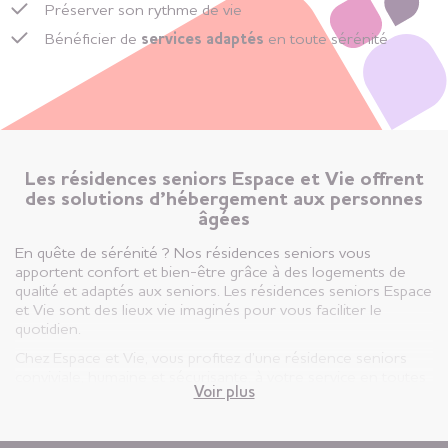
Préserver son rythme de vie
Bénéficier de
services adaptés
en toute sérénité
Les résidences seniors Espace et Vie offrent
des solutions d’hébergement aux personnes
âgées
En quête de sérénité ? Nos résidences seniors vous
apportent confort et bien-être grâce à des logements de
qualité et adaptés aux seniors. Les résidences seniors Espace
et Vie sont des lieux vie imaginés pour vous faciliter le
quotidien.
Chez Espace et Vie, vous profitez d’une résidence seniors
conviviale, humaine et sécurisante, à votre service en toutes
Voir plus
circonstances.
Vous êtes ici, chez vous ! Votre appartement est votre lieu de
vie privatif et vous êtes libre d’y vivre selon votre rythme et