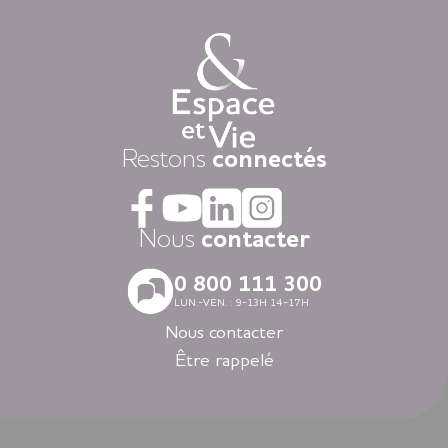
vos envies.
Chaque jour, nous mettons à disposition des animations
variées auxquelles, vous restez libre d’y participer, une
restauration « fait-maison », et une aide à la personne
attentionnée, réalisée par des équipes de professionnels
présentes 24h/24.
Dans nos résidences pour personnes âgées vous vivez dans
Restons
connectés
la tranquillité grâce au dispositif d’appel d’urgence et la
coordination médicale inclues. Faites le choix du confort
avec la restauration, la blanchisserie, l’espace coiffure-beauté
ou l’espace forme et détente à votre disposition dans vos
Nous
contacter
espaces communs.
Avec nos logements modernes et spécialement adaptés aux
0 800 111 300
personnes âgées vous vivez en toute autonomie dans des
LUN.-VEN. : 9-13H 14-17H
villes agréables et des environnements soigneusement
sélectionnés en Nouvelle-Aquitaine, en Auvergne-Rhône-
Nous contacter
Alpes, en Ile-de-France, en Bretagne et dans les Pays de la
Être rappelé
Loire.
Louer un appartement dans nos résidences Espace et Vie,
c’est l’assurance d’une liberté préservée et d’une sérénité
retrouvée.