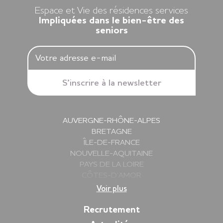
Espace et Vie des résidences services
Impliquées dans le bien-être des
seniors
AUVERGNE-RHÔNE-ALPES
BRETAGNE
ÎLE-DE-FRANCE
NOUVELLE-AQUITAINE
PAYS DE LA LOIRE
CÔTES-D’AMOR
DEUX-SÈVRES
Voir plus
FINISTÈRE
GIRONDE
Recrutement
HAUTE-SAVOIE