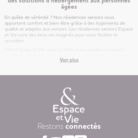
des solutions d’hébergement aux personnes
âgées
En quête de sérénité ? Nos résidences seniors vous
apportent confort et bien-être grâce à des logements de
qualité et adaptés aux seniors. Les résidences seniors Espace
et Vie sont des lieux vie imaginés pour vous faciliter le
quotidien.
Chez Espace et Vie, vous profitez d’une résidence seniors
conviviale, humaine et sécurisante, à votre service en toutes
Voir plus
circonstances.
Vous êtes ici, chez vous ! Votre appartement est votre lieu de
vie privatif et vous êtes libre d’y vivre selon votre rythme et
vos envies.
Chaque jour, nous mettons à disposition des animations
variées auxquelles, vous restez libre d’y participer, une
restauration « fait-maison », et une aide à la personne
attentionnée, réalisée par des équipes de professionnels
présentes 24h/24.
Dans nos résidences pour personnes âgées vous vivez dans
Restons
connectés
la tranquillité grâce au dispositif d’appel d’urgence et la
coordination médicale inclues. Faites le choix du confort