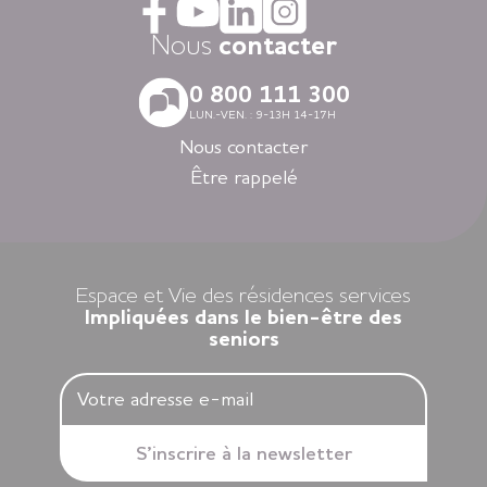
avec la restauration, la blanchisserie, l’espace coiffure-beauté
ou l’espace forme et détente à votre disposition dans vos
Nous
contacter
espaces communs.
Avec nos logements modernes et spécialement adaptés aux
0 800 111 300
personnes âgées vous vivez en toute autonomie dans des
LUN.-VEN. : 9-13H 14-17H
villes agréables et des environnements soigneusement
sélectionnés en Nouvelle-Aquitaine, en Auvergne-Rhône-
Nous contacter
Alpes, en Ile-de-France, en Bretagne et dans les Pays de la
Être rappelé
Loire.
Louer un appartement dans nos résidences Espace et Vie,
c’est l’assurance d’une liberté préservée et d’une sérénité
retrouvée.
Espace et Vie des résidences services
Impliquées dans le bien-être des
seniors