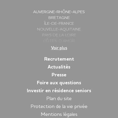
AUVERGNE-RHÔNE-ALPES
BRETAGNE
ÎLE-DE-FRANCE
NOUVELLE-AQUITAINE
PAYS DE LA LOIRE
CÔTES-D’AMOR
DEUX-SÈVRES
Voir plus
FINISTÈRE
GIRONDE
Recrutement
HAUTE-SAVOIE
Actualités
ILLE-ET-VILAINE
Presse
ISÈRE
LOIRE
Foire aux questions
LOIRE-ATLANTIQUE
Investir en résidence seniors
MORBIHAN
Plan du site
PYRÉNÉES-ATLANTIQUES
SARTHE
Protection de la vie privée
VENDÉE
Mentions légales
YVELINES