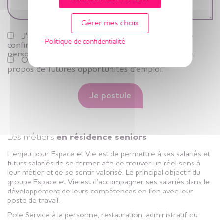
Gérer mes choix
J'ai bien lu la Politique de confidentialité et je
Politique de confidentialité
confirme que Espace et Vie stocke mes données
personnelles pour pouvoir traiter ma candidature.
Oui, Espace et Vie peut aussi me contacter à
propos de futures opportunités d'emploi.
Je postule
Les métiers
en résidence seniors
L’enjeu pour Espace et Vie est de permettre à ses salariés et
futurs salariés de se former afin de trouver un réel sens à
leur métier et de se sentir valorisé. Le principal objectif du
groupe Espace et Vie est d’accompagner ses salariés dans le
développement de leurs compétences en lien avec leur
poste de travail.
Pole Service à la personne, restauration, administratif ou