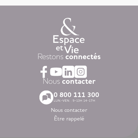
Vous êtes ici, chez vous ! Votre appartement est votre lieu de
vie privatif et vous êtes libre d’y vivre selon votre rythme et
vos envies.
Chaque jour, nous mettons à disposition des animations
variées auxquelles, vous restez libre d’y participer, une
restauration « fait-maison », et une aide à la personne
attentionnée, réalisée par des équipes de professionnels
présentes 24h/24.
Dans nos résidences pour personnes âgées vous vivez dans
Restons
connectés
la tranquillité grâce au dispositif d’appel d’urgence et la
coordination médicale inclues. Faites le choix du confort
avec la restauration, la blanchisserie, l’espace coiffure-beauté
ou l’espace forme et détente à votre disposition dans vos
Nous
contacter
espaces communs.
Avec nos logements modernes et spécialement adaptés aux
0 800 111 300
personnes âgées vous vivez en toute autonomie dans des
LUN.-VEN. : 9-13H 14-17H
villes agréables et des environnements soigneusement
sélectionnés en Nouvelle-Aquitaine, en Auvergne-Rhône-
Nous contacter
Alpes, en Ile-de-France, en Bretagne et dans les Pays de la
Être rappelé
Loire.
Louer un appartement dans nos résidences Espace et Vie,
c’est l’assurance d’une liberté préservée et d’une sérénité