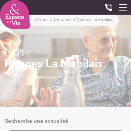
Panneau de gestion des cookies
Accueil
>
Actualités
>
Rennes La Mabilais
Nos
Rennes La Mabilais
Recherche une actualité