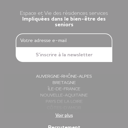
retrouvée.
Espace et Vie des résidences services
Impliquées dans le bien-être des
seniors
AUVERGNE-RHÔNE-ALPES
BRETAGNE
ÎLE-DE-FRANCE
NOUVELLE-AQUITAINE
PAYS DE LA LOIRE
CÔTES-D’AMOR
DEUX-SÈVRES
Voir plus
FINISTÈRE
GIRONDE
Recrutement