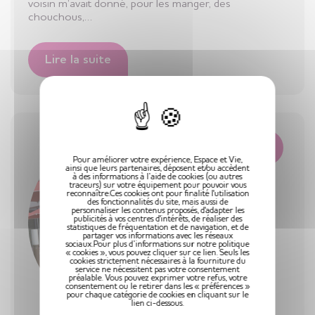
voisin m’avait donné, pour les manger, des
chouchous,…
Lire la suite
X
Actualités
Pour améliorer votre expérience, Espace et Vie,
ainsi que leurs partenaires, déposent et/ou accèdent
à des informations à l’aide de cookies (ou autres
traceurs) sur votre équipement pour pouvoir vous
reconnaître.Ces cookies ont pour finalité l'utilisation
des fonctionnalités du site, mais aussi de
personnaliser les contenus proposés, d'adapter les
publicités à vos centres d'intérêts, de réaliser des
statistiques de fréquentation et de navigation, et de
partager vos informations avec les réseaux
sociaux.Pour plus d’informations sur notre politique
« cookies », vous pouvez cliquer sur ce lien. Seuls les
cookies strictement nécessaires à la fourniture du
service ne nécessitent pas votre consentement
préalable. Vous pouvez exprimer votre refus, votre
consentement ou le retirer dans les « préférences »
pour chaque catégorie de cookies en cliquant sur le
lien ci-dessous.