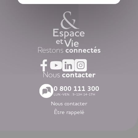
vie privatif et vous êtes libre d’y vivre selon votre rythme et
vos envies.
Chaque jour, nous mettons à disposition des animations
variées auxquelles, vous restez libre d’y participer, une
restauration « fait-maison », et une aide à la personne
attentionnée, réalisée par des équipes de professionnels
présentes 24h/24.
Dans nos résidences pour personnes âgées vous vivez dans
Restons
connectés
la tranquillité grâce au dispositif d’appel d’urgence et la
coordination médicale inclues. Faites le choix du confort
avec la restauration, la blanchisserie, l’espace coiffure-beauté
ou l’espace forme et détente à votre disposition dans vos
Nous
contacter
espaces communs.
Avec nos logements modernes et spécialement adaptés aux
0 800 111 300
personnes âgées vous vivez en toute autonomie dans des
LUN.-VEN. : 9-13H 14-17H
villes agréables et des environnements soigneusement
sélectionnés en Nouvelle-Aquitaine, en Auvergne-Rhône-
Nous contacter
Alpes, en Ile-de-France, en Bretagne et dans les Pays de la
Être rappelé
Loire.
Louer un appartement dans nos résidences Espace et Vie,
c’est l’assurance d’une liberté préservée et d’une sérénité
retrouvée.