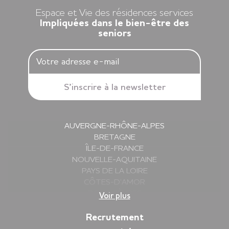
Espace et Vie des résidences services
Impliquées dans le bien-être des
seniors
AUVERGNE-RHÔNE-ALPES
BRETAGNE
ÎLE-DE-FRANCE
NOUVELLE-AQUITAINE
PAYS DE LA LOIRE
CÔTES-D’AMOR
DEUX-SÈVRES
Voir plus
FINISTÈRE
GIRONDE
Recrutement
HAUTE-SAVOIE