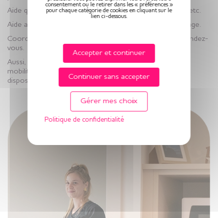
consentement ou le retirer dans les « préférences »
Aide quotidienne dans le ménage, le linge, les courses, etc.
pour chaque catégorie de cookies en cliquant sur le
lien ci-dessous.
Aide au maintien de l’autonomie avec la toilette, l’habillage.
Coordination des professionnels de santé et de vos rendez-
vous.
Accepter et continuer
Aussi, nous disposons de services annexes comme la
mobilité véhiculée pour vous transporter. Ou la mise à
Continuer sans accepter
disposition de notre salon de coiffure.
Gérer mes choix
Politique de confidentialité