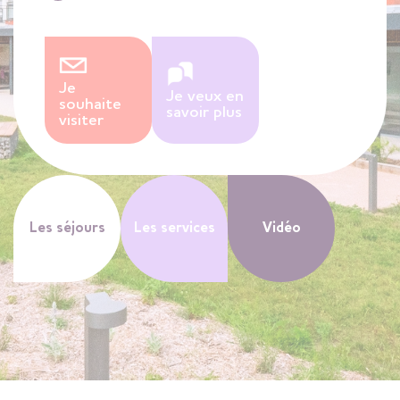
Je
Je veux en
souhaite
savoir plus
visiter
Les séjours
Les services
Vidéo