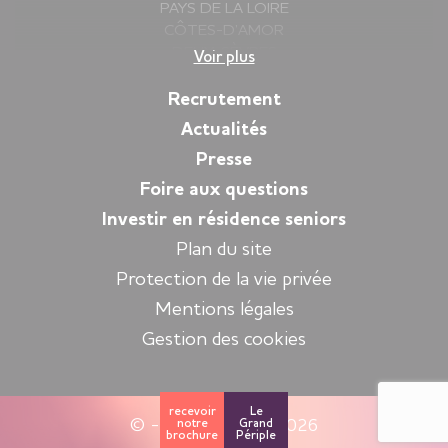
PAYS DE LA LOIRE
CÔTES-D’AMOR
DEUX-SÈVRES
Voir plus
FINISTÈRE
GIRONDE
Recrutement
HAUTE-SAVOIE
Actualités
ILLE-ET-VILAINE
Presse
ISÈRE
LOIRE
Foire aux questions
LOIRE-ATLANTIQUE
Investir en résidence seniors
MORBIHAN
Plan du site
PYRÉNÉES-ATLANTIQUES
SARTHE
Protection de la vie privée
VENDÉE
Mentions légales
YVELINES
Gestion des cookies
recevoir
Le
© - Espace et Vie 2026
notre
Grand
brochure
Périple