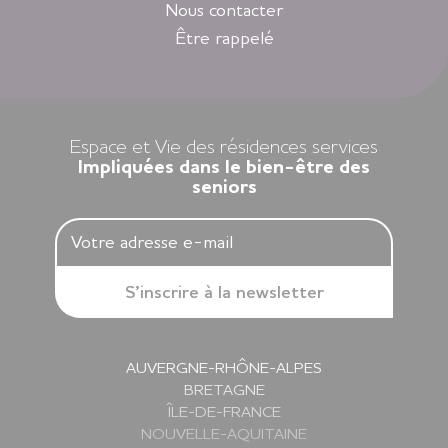
sélectionnés en Nouvelle-Aquitaine, en Auvergne-Rhône-
Nous contacter
Alpes, en Ile-de-France, en Bretagne et dans les Pays de la
Être rappelé
Loire.
Louer un appartement dans nos résidences Espace et Vie,
c’est l’assurance d’une liberté préservée et d’une sérénité
retrouvée.
Espace et Vie des résidences services
Impliquées dans le bien-être des
seniors
AUVERGNE-RHÔNE-ALPES
BRETAGNE
ÎLE-DE-FRANCE
NOUVELLE-AQUITAINE