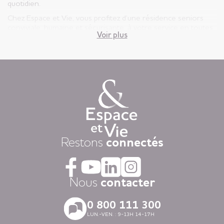
quotidien.
Chez Espace et Vie, vous profitez d’une résidence seniors
conviviale, humaine et sécurisante, à votre service en toutes
Voir plus
circonstances.
Vous êtes ici, chez vous ! Votre appartement est votre lieu de
vie privatif et vous êtes libre d’y vivre selon votre rythme et
vos envies.
Chaque jour, nous mettons à disposition des animations
variées auxquelles, vous restez libre d’y participer, une
restauration « fait-maison », et une aide à la personne
attentionnée, réalisée par des équipes de professionnels
présentes 24h/24.
Dans nos résidences pour personnes âgées vous vivez dans
Restons
connectés
la tranquillité grâce au dispositif d’appel d’urgence et la
coordination médicale inclues. Faites le choix du confort
avec la restauration, la blanchisserie, l’espace coiffure-beauté
ou l’espace forme et détente à votre disposition dans vos
Nous
contacter
espaces communs.
Avec nos logements modernes et spécialement adaptés aux
0 800 111 300
personnes âgées vous vivez en toute autonomie dans des
LUN.-VEN. : 9-13H 14-17H
villes agréables et des environnements soigneusement