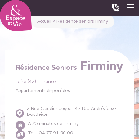
Panneau de gestion des cookies
Accueil
>
Résidence seniors Fiminy
Firminy
Résidence Seniors
Loire (42) – France
Appartements disponibles
2 Rue Claudius Juquel, 42160 Andrézieux-
Bouthéon
À 25 minutes de Firminy
Tél. : 04 77 91 66 00