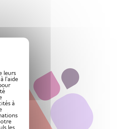
X
e leurs
 l’aide
pour
ité
e
ités à
e
mations
notre
ls les