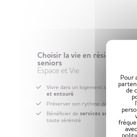
Choisir la vie en résidence
seniors
Espace et Vie
Pour a
parten
Vivre dans un logement senior,
libre
de 
et entouré
po
Préserver son rythme de vie
perso
Bénéficier de
services adaptés
en
toute sérénité
fréque
avec
polit