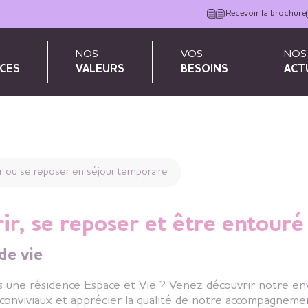
Recevoir la brochure
NOS
VOS
NOS
CES
VALEURS
BESOINS
ACT
poraire
r ou se reposer en séjour temporaire
ir, se reposer et être entouré 
de vie
s une résidence Espace et Vie ? Venez découvrir notre e
onviviaux et apprécier la qualité de notre accompagneme