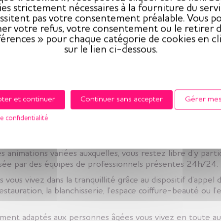
es strictement nécessaires à la fourniture du serv
ssitent pas votre consentement préalable. Vous p
er votre refus, votre consentement ou le retirer d
férences » pour chaque catégorie de cookies en cl
sur le lien ci-dessous.
e et Vie offrent des solutions d’héberg
iors vous apportent confort et bien-être grâce à des loge
ter et continuer
Continuer sans accepter
Gérer mes
es lieux vie imaginés pour vous faciliter le quotidien.
e confidentialité
sidence seniors conviviale, humaine et sécurisante, à votre
t est votre lieu de vie privatif et vous êtes libre d’y vivr
 animations variées auxquelles, vous restez libre d’y parti
isée par des équipes de professionnels présentes 24h/24.
ous vivez dans la tranquillité grâce au dispositif d’appel 
 restauration, la blanchisserie, l’espace coiffure-beauté ou 
ent adaptés aux personnes âgées vous vivez en toute aut