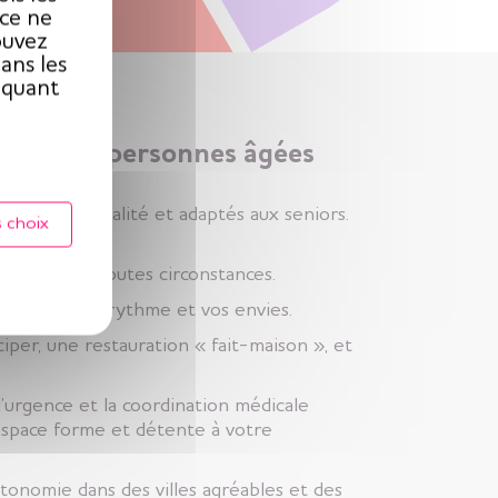
ice ne
ouvez
ans les
iquant
ement aux personnes âgées
ments de qualité et adaptés aux seniors.
 choix
 service en toutes circonstances.
e selon votre rythme et vos envies.
ciper, une restauration « fait-maison », et
d’urgence et la coordination médicale
l’espace forme et détente à votre
onomie dans des villes agréables et des