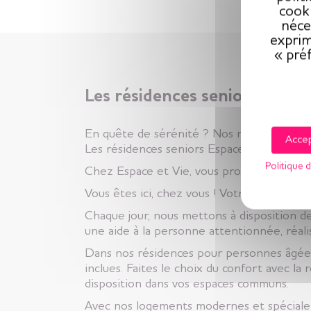
cooki
néce
exprim
« pré
Les résidences seniors Espac
En quête de sérénité ? Nos résidences sen
Accep
Les résidences seniors Espace et Vie sont d
Politique d
Chez Espace et Vie, vous profitez d’une ré
Vous êtes ici, chez vous ! Votre appartemen
Chaque jour, nous mettons à disposition des
une aide à la personne attentionnée, réal
Dans nos résidences pour personnes âgées v
inclues. Faites le choix du confort avec la
disposition dans vos espaces communs.
Avec nos logements modernes et spécialem