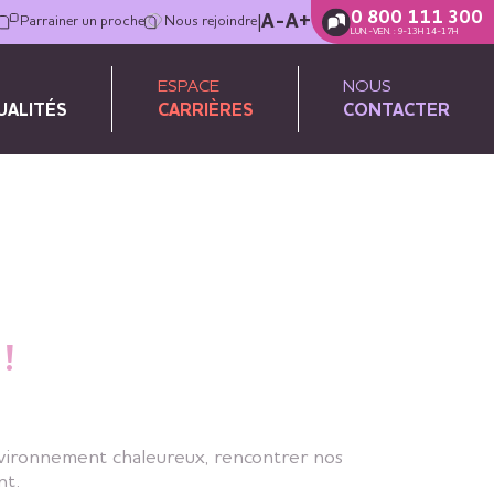
0 800 111 300
|
A-
A+
Parrainer un proche
Nous rejoindre
LUN.-VEN. : 9-13H 14-17H
ESPACE
NOUS
UALITÉS
CARRIÈRES
CONTACTER
!
nvironnement chaleureux, rencontrer nos
nt.