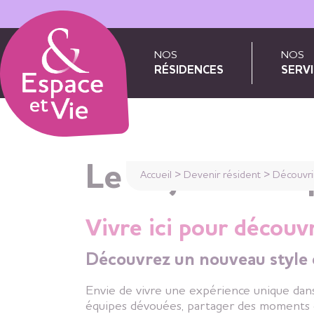
Panneau de gestion des cookies
NOS
NOS
RÉSIDENCES
SERVI
Le Séjour Tem
Accueil
>
Devenir résident
>
Découvri
Vivre ici pour découvr
Découvrez un nouveau style 
Envie de vivre une expérience unique dan
équipes dévouées, partager des moments c