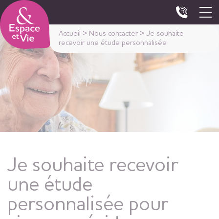
Panneau de gestion des cookies
Accueil
>
Nous contacter
>
Je souhaite
recevoir une étude personnalisée
Je souhaite recevoir
une étude
personnalisée pour