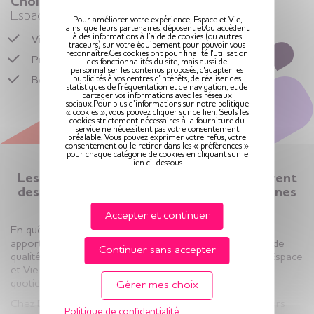
Choisir la vie en résidence seniors
Espace et Vie
Pour améliorer votre expérience, Espace et Vie,
ainsi que leurs partenaires, déposent et/ou accèdent
à des informations à l’aide de cookies (ou autres
Vivre dans un logement senior,
libre et entouré
traceurs) sur votre équipement pour pouvoir vous
reconnaître.Ces cookies ont pour finalité l'utilisation
Préserver son rythme de vie
des fonctionnalités du site, mais aussi de
personnaliser les contenus proposés, d'adapter les
publicités à vos centres d'intérêts, de réaliser des
Bénéficier de
services adaptés
en toute sérénité
statistiques de fréquentation et de navigation, et de
partager vos informations avec les réseaux
sociaux.Pour plus d’informations sur notre politique
« cookies », vous pouvez cliquer sur ce lien. Seuls les
cookies strictement nécessaires à la fourniture du
service ne nécessitent pas votre consentement
préalable. Vous pouvez exprimer votre refus, votre
consentement ou le retirer dans les « préférences »
pour chaque catégorie de cookies en cliquant sur le
lien ci-dessous.
Les résidences seniors Espace et Vie offrent
des solutions d’hébergement aux personnes
âgées
Accepter et continuer
En quête de sérénité ? Nos résidences seniors vous
apportent confort et bien-être grâce à des logements de
Continuer sans accepter
qualité et adaptés aux seniors. Les résidences seniors Espace
et Vie sont des lieux vie imaginés pour vous faciliter le
quotidien.
Gérer mes choix
Chez Espace et Vie, vous profitez d’une résidence seniors
Politique de confidentialité