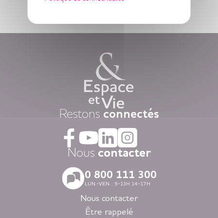
conviviale, humaine et sécurisante, à votre service en toutes
Voir plus
circonstances.
Vous êtes ici, chez vous ! Votre appartement est votre lieu de
vie privatif et vous êtes libre d’y vivre selon votre rythme et
vos envies.
Chaque jour, nous mettons à disposition des animations
variées auxquelles, vous restez libre d’y participer, une
restauration « fait-maison », et une aide à la personne
attentionnée, réalisée par des équipes de professionnels
présentes 24h/24.
Dans nos résidences pour personnes âgées vous vivez dans
Restons
connectés
la tranquillité grâce au dispositif d’appel d’urgence et la
coordination médicale inclues. Faites le choix du confort
avec la restauration, la blanchisserie, l’espace coiffure-beauté
ou l’espace forme et détente à votre disposition dans vos
Nous
contacter
espaces communs.
Avec nos logements modernes et spécialement adaptés aux
0 800 111 300
personnes âgées vous vivez en toute autonomie dans des
LUN.-VEN. : 9-13H 14-17H
villes agréables et des environnements soigneusement
sélectionnés en Nouvelle-Aquitaine, en Auvergne-Rhône-
Nous contacter
Alpes, en Ile-de-France, en Bretagne et dans les Pays de la
Être rappelé
Loire.