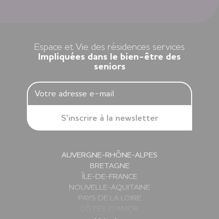
Louer un appartement dans nos résidences Espace et Vie,
c’est l’assurance d’une liberté préservée et d’une sérénité
retrouvée.
Espace et Vie des résidences services
Impliquées dans le bien-être des
seniors
AUVERGNE-RHÔNE-ALPES
BRETAGNE
ÎLE-DE-FRANCE
NOUVELLE-AQUITAINE
PAYS DE LA LOIRE
CÔTES-D’AMOR