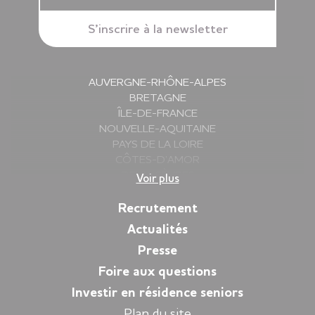
AUVERGNE-RHÔNE-ALPES
BRETAGNE
ÎLE-DE-FRANCE
NOUVELLE-AQUITAINE
PAYS DE LA LOIRE
CÔTES-D’AMOR
DEUX-SÈVRES
Voir plus
FINISTÈRE
GIRONDE
Recrutement
HAUTE-SAVOIE
Actualités
ILLE-ET-VILAINE
Presse
ISÈRE
LOIRE
Foire aux questions
LOIRE-ATLANTIQUE
Investir en résidence seniors
MORBIHAN
Plan du site
PYRÉNÉES-ATLANTIQUES