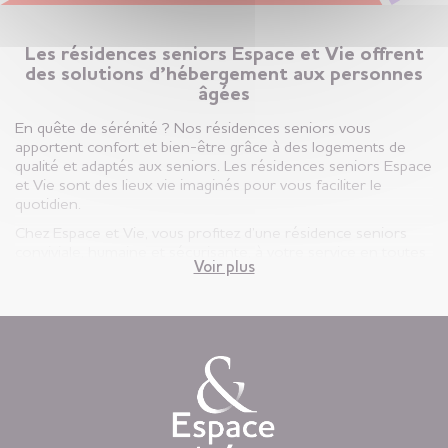
Les résidences seniors Espace et Vie offrent
des solutions d’hébergement aux personnes
âgées
En quête de sérénité ? Nos résidences seniors vous
apportent confort et bien-être grâce à des logements de
qualité et adaptés aux seniors. Les résidences seniors Espace
et Vie sont des lieux vie imaginés pour vous faciliter le
quotidien.
Chez Espace et Vie, vous profitez d’une résidence seniors
conviviale, humaine et sécurisante, à votre service en toutes
Voir plus
circonstances.
Vous êtes ici, chez vous ! Votre appartement est votre lieu de
vie privatif et vous êtes libre d’y vivre selon votre rythme et
vos envies.
Chaque jour, nous mettons à disposition des animations
variées auxquelles, vous restez libre d’y participer, une
restauration « fait-maison », et une aide à la personne
attentionnée, réalisée par des équipes de professionnels
présentes 24h/24.