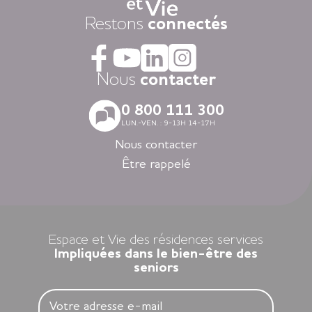
Dans nos résidences pour personnes âgées vous vivez dans
Restons
connectés
la tranquillité grâce au dispositif d’appel d’urgence et la
coordination médicale inclues. Faites le choix du confort
avec la restauration, la blanchisserie, l’espace coiffure-beauté
ou l’espace forme et détente à votre disposition dans vos
Nous
contacter
espaces communs.
Avec nos logements modernes et spécialement adaptés aux
0 800 111 300
personnes âgées vous vivez en toute autonomie dans des
LUN.-VEN. : 9-13H 14-17H
villes agréables et des environnements soigneusement
sélectionnés en Nouvelle-Aquitaine, en Auvergne-Rhône-
Nous contacter
Alpes, en Ile-de-France, en Bretagne et dans les Pays de la
Être rappelé
Loire.
Louer un appartement dans nos résidences Espace et Vie,
c’est l’assurance d’une liberté préservée et d’une sérénité
retrouvée.
Espace et Vie des résidences services
Impliquées dans le bien-être des
seniors