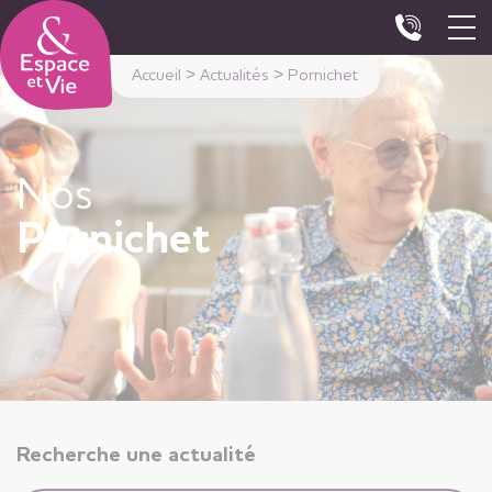
Panneau de gestion des cookies
Accueil
>
Actualités
>
Pornichet
Nos
Pornichet
Recherche une actualité