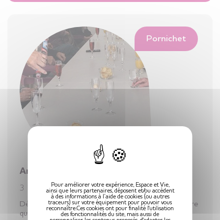
Pornichet
X
Animations de novembre à Pornichet
Pour améliorer votre expérience, Espace et Vie,
3 décembre 2019
ainsi que leurs partenaires, déposent et/ou accèdent
à des informations à l’aide de cookies (ou autres
traceurs) sur votre équipement pour pouvoir vous
Découvrez les trois animations du mois de novembre
reconnaître.Ces cookies ont pour finalité l'utilisation
qui ont marqué la résidence de Pornichet : Les
des fonctionnalités du site, mais aussi de