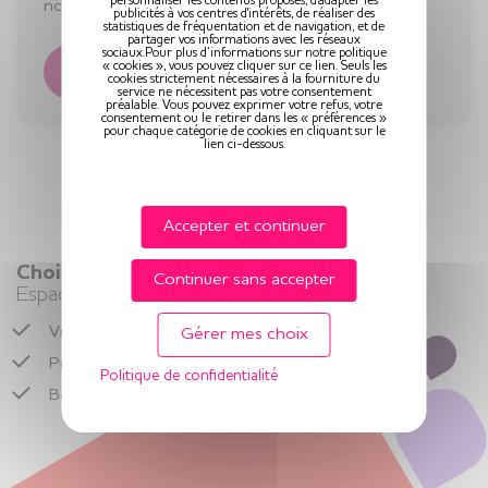
personnaliser les contenus proposés, d'adapter les
nouveaux résidents intégrés…
publicités à vos centres d'intérêts, de réaliser des
statistiques de fréquentation et de navigation, et de
partager vos informations avec les réseaux
sociaux.Pour plus d’informations sur notre politique
« cookies », vous pouvez cliquer sur ce lien. Seuls les
Lire la suite
cookies strictement nécessaires à la fourniture du
service ne nécessitent pas votre consentement
préalable. Vous pouvez exprimer votre refus, votre
consentement ou le retirer dans les « préférences »
pour chaque catégorie de cookies en cliquant sur le
lien ci-dessous.
Charger plus
Accepter et continuer
Choisir la vie en résidence seniors
Continuer sans accepter
Espace et Vie
Vivre dans un logement senior,
libre et entouré
Gérer mes choix
Préserver son rythme de vie
Politique de confidentialité
Bénéficier de
services adaptés
en toute sérénité