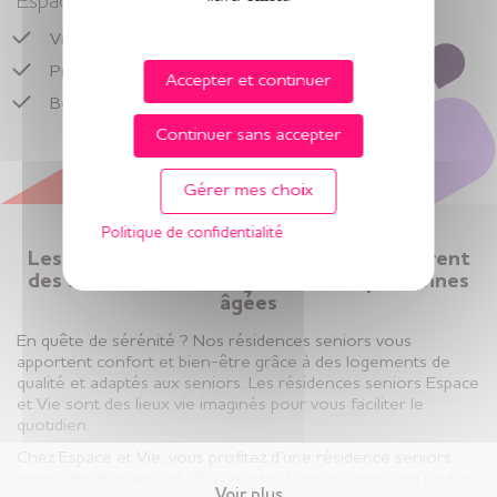
Espace et Vie
Vivre dans un logement senior,
libre et entouré
Préserver son rythme de vie
Accepter et continuer
Bénéficier de
services adaptés
en toute sérénité
Continuer sans accepter
Gérer mes choix
Politique de confidentialité
Les résidences seniors Espace et Vie offrent
des solutions d’hébergement aux personnes
âgées
En quête de sérénité ? Nos résidences seniors vous
apportent confort et bien-être grâce à des logements de
qualité et adaptés aux seniors. Les résidences seniors Espace
et Vie sont des lieux vie imaginés pour vous faciliter le
quotidien.
Chez Espace et Vie, vous profitez d’une résidence seniors
conviviale, humaine et sécurisante, à votre service en toutes
Voir plus