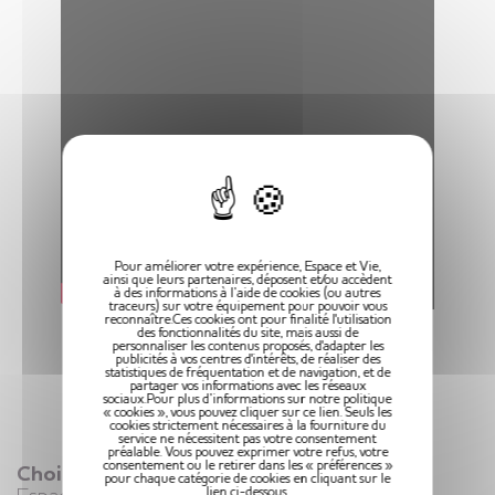
X
Pour améliorer votre expérience, Espace et Vie,
ainsi que leurs partenaires, déposent et/ou accèdent
à des informations à l’aide de cookies (ou autres
traceurs) sur votre équipement pour pouvoir vous
reconnaître.Ces cookies ont pour finalité l'utilisation
des fonctionnalités du site, mais aussi de
personnaliser les contenus proposés, d'adapter les
publicités à vos centres d'intérêts, de réaliser des
statistiques de fréquentation et de navigation, et de
partager vos informations avec les réseaux
sociaux.Pour plus d’informations sur notre politique
« cookies », vous pouvez cliquer sur ce lien. Seuls les
cookies strictement nécessaires à la fourniture du
service ne nécessitent pas votre consentement
préalable. Vous pouvez exprimer votre refus, votre
consentement ou le retirer dans les « préférences »
Choisir la vie en résidence seniors
pour chaque catégorie de cookies en cliquant sur le
lien ci-dessous.