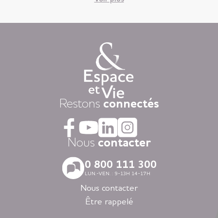
circonstances.
Vous êtes ici, chez vous ! Votre appartement est votre lieu de
vie privatif et vous êtes libre d’y vivre selon votre rythme et
vos envies.
Chaque jour, nous mettons à disposition des animations
variées auxquelles, vous restez libre d’y participer, une
restauration « fait-maison », et une aide à la personne
attentionnée, réalisée par des équipes de professionnels
présentes 24h/24.
Dans nos résidences pour personnes âgées vous vivez dans
Restons
connectés
la tranquillité grâce au dispositif d’appel d’urgence et la
coordination médicale inclues. Faites le choix du confort
avec la restauration, la blanchisserie, l’espace coiffure-beauté
ou l’espace forme et détente à votre disposition dans vos
Nous
contacter
espaces communs.
Avec nos logements modernes et spécialement adaptés aux
0 800 111 300
personnes âgées vous vivez en toute autonomie dans des
LUN.-VEN. : 9-13H 14-17H
villes agréables et des environnements soigneusement
sélectionnés en Nouvelle-Aquitaine, en Auvergne-Rhône-
Nous contacter
Alpes, en Ile-de-France, en Bretagne et dans les Pays de la
Être rappelé
Loire.