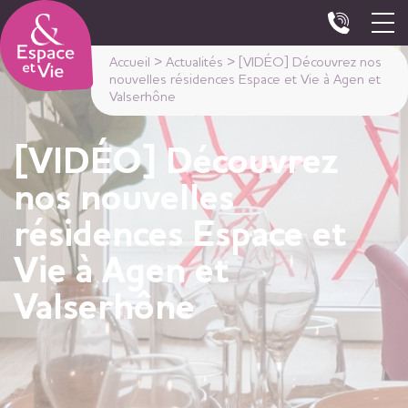
Panneau de gestion des cookies
Accueil
>
Actualités
>
[VIDÉO] Découvrez nos
nouvelles résidences Espace et Vie à Agen et
Valserhône
[VIDÉO] Découvrez
nos nouvelles
résidences Espace et
Vie à Agen et
Valserhône