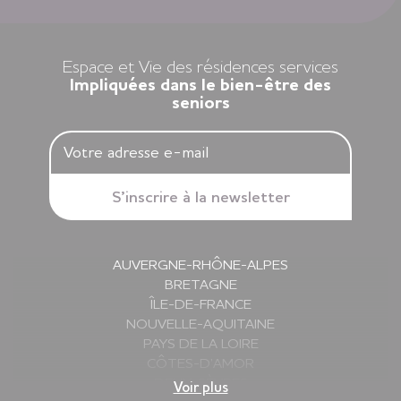
Louer un appartement dans nos résidences Espace et Vie,
c’est l’assurance d’une liberté préservée et d’une sérénité
retrouvée.
Espace et Vie des résidences services
Impliquées dans le bien-être des
seniors
AUVERGNE-RHÔNE-ALPES
BRETAGNE
ÎLE-DE-FRANCE
NOUVELLE-AQUITAINE
PAYS DE LA LOIRE
CÔTES-D’AMOR
DEUX-SÈVRES
Voir plus