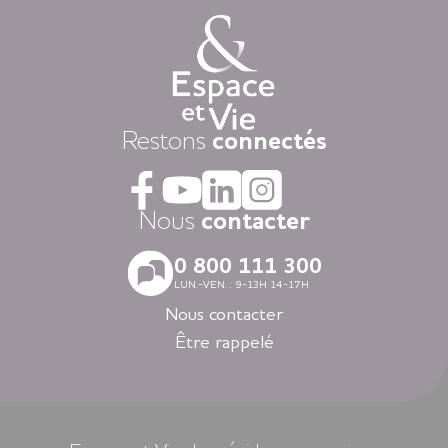
Chaque jour, nous mettons à disposition des animations
variées auxquelles, vous restez libre d’y participer, une
restauration « fait-maison », et une aide à la personne
attentionnée, réalisée par des équipes de professionnels
présentes 24h/24.
Dans nos résidences pour personnes âgées vous vivez dans
Restons
connectés
la tranquillité grâce au dispositif d’appel d’urgence et la
coordination médicale inclues. Faites le choix du confort
avec la restauration, la blanchisserie, l’espace coiffure-beauté
ou l’espace forme et détente à votre disposition dans vos
Nous
contacter
espaces communs.
Avec nos logements modernes et spécialement adaptés aux
0 800 111 300
personnes âgées vous vivez en toute autonomie dans des
LUN.-VEN. : 9-13H 14-17H
villes agréables et des environnements soigneusement
sélectionnés en Nouvelle-Aquitaine, en Auvergne-Rhône-
Nous contacter
Alpes, en Ile-de-France, en Bretagne et dans les Pays de la
Être rappelé
Loire.
Louer un appartement dans nos résidences Espace et Vie,
c’est l’assurance d’une liberté préservée et d’une sérénité
retrouvée.