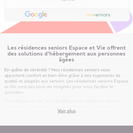
Les résidences seniors Espace et Vie offrent
des solutions d’hébergement aux personnes
âgées
En quête de sérénité ? Nos résidences seniors vous
apportent confort et bien-être grâce à des logements de
qualité et adaptés aux seniors. Les résidences seniors Espace
et Vie sont des lieux vie imaginés pour vous faciliter le
quotidien.
Chez Espace et Vie, vous profitez d’une résidence seniors
conviviale, humaine et sécurisante, à votre service en toutes
Voir plus
circonstances.
Vous êtes ici, chez vous ! Votre appartement est votre lieu de
vie privatif et vous êtes libre d’y vivre selon votre rythme et
vos envies.