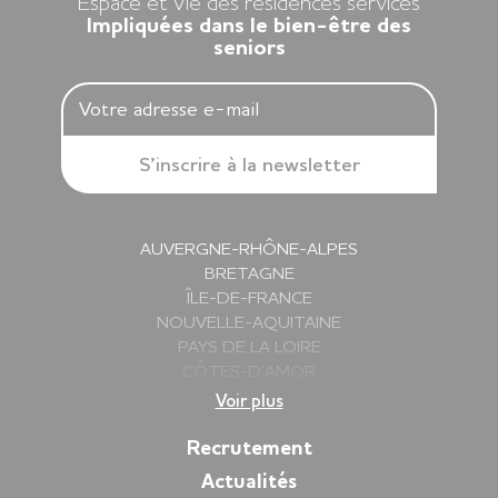
Espace et Vie des résidences services
Impliquées dans le bien-être des
seniors
AUVERGNE-RHÔNE-ALPES
BRETAGNE
ÎLE-DE-FRANCE
NOUVELLE-AQUITAINE
PAYS DE LA LOIRE
CÔTES-D’AMOR
DEUX-SÈVRES
Voir plus
FINISTÈRE
GIRONDE
Recrutement
HAUTE-SAVOIE
Actualités
ILLE-ET-VILAINE