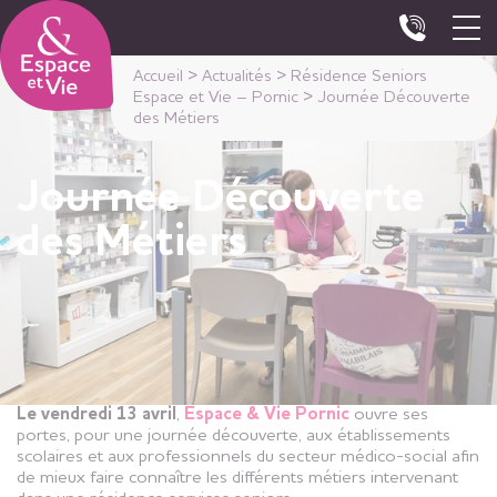
Panneau de gestion des cookies
Accueil
>
Actualités
>
Résidence Seniors
Espace et Vie – Pornic
>
Journée Découverte
des Métiers
Journée Découverte
des Métiers
Le vendredi 13 avril
,
Espace & Vie Pornic
ouvre ses
portes, pour une journée découverte, aux établissements
scolaires et aux professionnels du secteur médico-social afin
de mieux faire connaître les différents métiers intervenant