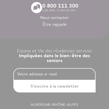
Avec nos logements modernes et spécialement adaptés aux
0 800 111 300
personnes âgées vous vivez en toute autonomie dans des
LUN.-VEN. : 9-13H 14-17H
villes agréables et des environnements soigneusement
sélectionnés en Nouvelle-Aquitaine, en Auvergne-Rhône-
Nous contacter
Alpes, en Ile-de-France, en Bretagne et dans les Pays de la
Être rappelé
Loire.
Louer un appartement dans nos résidences Espace et Vie,
c’est l’assurance d’une liberté préservée et d’une sérénité
retrouvée.
Espace et Vie des résidences services
Impliquées dans le bien-être des
seniors
AUVERGNE-RHÔNE-ALPES