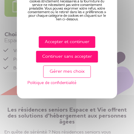
cookies strictement nécessaires à la fourniture du
service ne nécessitent pas votre consentement
préalable. Vous pouvez exprimer votre refus, votre
consentement ou le retirer dans les « préférences »
pour chaque catégorie de cookies en cliquant sur le
lien ci-dessous.
Choisir la vie en résidence seniors
Espace et Vie
Accepter et continuer
Vivre dans un logement senior,
libre et entouré
Continuer sans accepter
Préserver son rythme de vie
Bénéficier de
services adaptés
en toute sérénité
Gérer mes choix
Politique de confidentialité
Les résidences seniors Espace et Vie offrent
des solutions d’hébergement aux personnes
âgées
En quête de sérénité ? Nos résidences seniors vous