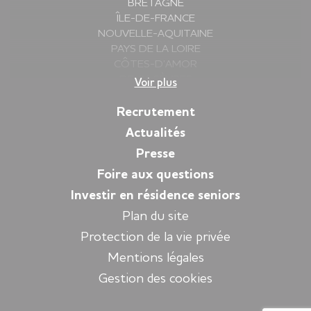
BRETAGNE
ÎLE-DE-FRANCE
NOUVELLE-AQUITAINE
PAYS DE LA LOIRE
CÔTES-D’AMOR
DEUX-SÈVRES
Voir plus
FINISTÈRE
GIRONDE
Recrutement
HAUTE-SAVOIE
Actualités
ILLE-ET-VILAINE
Presse
ISÈRE
LOIRE
Foire aux questions
LOIRE-ATLANTIQUE
Investir en résidence seniors
MORBIHAN
Plan du site
PYRÉNÉES-ATLANTIQUES
SARTHE
Protection de la vie privée
VENDÉE
Mentions légales
YVELINES
Gestion des cookies