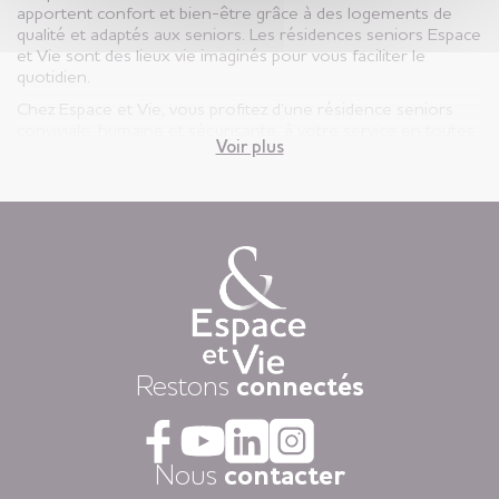
apportent confort et bien-être grâce à des logements de
qualité et adaptés aux seniors. Les résidences seniors Espace
et Vie sont des lieux vie imaginés pour vous faciliter le
quotidien.
Chez Espace et Vie, vous profitez d’une résidence seniors
conviviale, humaine et sécurisante, à votre service en toutes
Voir plus
circonstances.
Vous êtes ici, chez vous ! Votre appartement est votre lieu de
vie privatif et vous êtes libre d’y vivre selon votre rythme et
vos envies.
Chaque jour, nous mettons à disposition des animations
variées auxquelles, vous restez libre d’y participer, une
restauration « fait-maison », et une aide à la personne
attentionnée, réalisée par des équipes de professionnels
présentes 24h/24.
Dans nos résidences pour personnes âgées vous vivez dans
Restons
connectés
la tranquillité grâce au dispositif d’appel d’urgence et la
coordination médicale inclues. Faites le choix du confort
avec la restauration, la blanchisserie, l’espace coiffure-beauté
ou l’espace forme et détente à votre disposition dans vos
Nous
contacter
espaces communs.