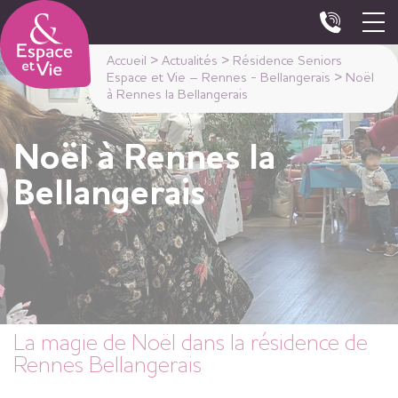
Panneau de gestion des cookies
Accueil
>
Actualités
>
Résidence Seniors
Espace et Vie – Rennes - Bellangerais
>
Noël
à Rennes la Bellangerais
Noël à Rennes la
Bellangerais
La magie de Noël dans la résidence de
Rennes Bellangerais