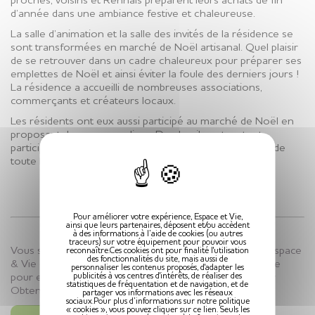
proches, voisins et Rennais préparent leurs achats de fin
d’année dans une ambiance festive et chaleureuse.
La salle d’animation et la salle des invités de la résidence se
sont transformées en marché de Noël artisanal. Quel plaisir
de se retrouver dans un cadre chaleureux pour préparer ses
emplettes de Noël et ainsi éviter la foule des derniers jours !
La résidence a accueilli de nombreuses associations,
commerçants et créateurs locaux.
Les résidents ont eux aussi participé au marché de Noël en
proposant des gourmandises. De plus, ils ont surtout
X
participé activement à l’organisation et à la décoration de
toute la résidence.
Pour améliorer votre expérience, Espace et Vie,
ainsi que leurs partenaires, déposent et/ou accèdent
à des informations à l’aide de cookies (ou autres
traceurs) sur votre équipement pour pouvoir vous
Vous souhaitez obtenir une brochure de la résidence Espace
reconnaître.Ces cookies ont pour finalité l'utilisation
des fonctionnalités du site, mais aussi de
& Vie de votre choix ? Obtenir une étude personnalisée
personnaliser les contenus proposés, d'adapter les
pour emménager dans notre résidence ? « Cliquez sur
publicités à vos centres d'intérêts, de réaliser des
statistiques de fréquentation et de navigation, et de
Obtenir une brochure »
partager vos informations avec les réseaux
sociaux.Pour plus d’informations sur notre politique
« cookies », vous pouvez cliquer sur ce lien. Seuls les