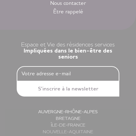
sélectionnés en Nouvelle-Aquitaine, en Auvergne-Rhône-
Nous contacter
Alpes, en Ile-de-France, en Bretagne et dans les Pays de la
Être rappelé
Loire.
Louer un appartement dans nos résidences Espace et Vie,
c’est l’assurance d’une liberté préservée et d’une sérénité
retrouvée.
Espace et Vie des résidences services
Impliquées dans le bien-être des
seniors
AUVERGNE-RHÔNE-ALPES
BRETAGNE
ÎLE-DE-FRANCE
NOUVELLE-AQUITAINE