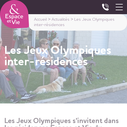
Panneau de gestion des cookies
Accueil
>
Actualités
>
Les Jeux Olympiques
inter-résidences
Les Jeux Olympiques
inter-résidences
Les Jeux Olympiques s’invitent dans