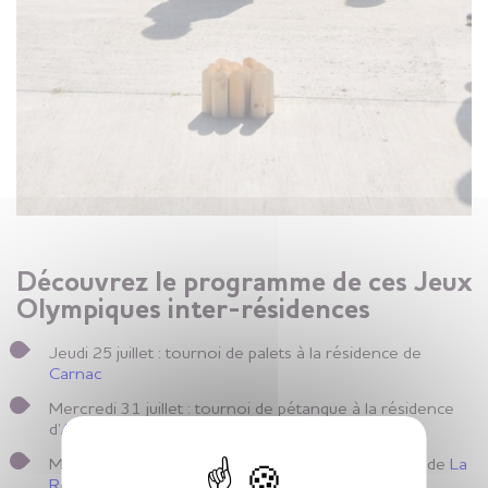
Découvrez le programme de ces Jeux
Olympiques inter-résidences
Jeudi 25 juillet : tournoi de palets à la résidence de
Carnac
Mercredi 31 juillet : tournoi de pétanque à la résidence
d’
Arzon
X
Mercredi 7 août : tournoi de Mölkky à la résidence de
La
Roche-Bernard