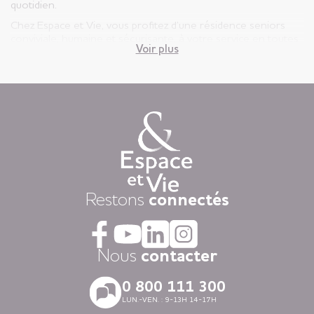
quotidien.
Chez Espace et Vie, vous profitez d’une résidence seniors
conviviale, humaine et sécurisante, à votre service en toutes
Voir plus
circonstances.
Vous êtes ici, chez vous ! Votre appartement est votre lieu de
vie privatif et vous êtes libre d’y vivre selon votre rythme et
vos envies.
Chaque jour, nous mettons à disposition des animations
variées auxquelles, vous restez libre d’y participer, une
restauration « fait-maison », et une aide à la personne
attentionnée, réalisée par des équipes de professionnels
présentes 24h/24.
Dans nos résidences pour personnes âgées vous vivez dans
Restons
connectés
la tranquillité grâce au dispositif d’appel d’urgence et la
coordination médicale inclues. Faites le choix du confort
avec la restauration, la blanchisserie, l’espace coiffure-beauté
ou l’espace forme et détente à votre disposition dans vos
Nous
contacter
espaces communs.
Avec nos logements modernes et spécialement adaptés aux
0 800 111 300
personnes âgées vous vivez en toute autonomie dans des
LUN.-VEN. : 9-13H 14-17H
villes agréables et des environnements soigneusement