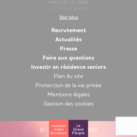
PAYS DE LA LOIRE
CÔTES-D’AMOR
DEUX-SÈVRES
Voir plus
FINISTÈRE
GIRONDE
Recrutement
HAUTE-SAVOIE
Actualités
ILLE-ET-VILAINE
Presse
ISÈRE
LOIRE
Foire aux questions
LOIRE-ATLANTIQUE
Investir en résidence seniors
MORBIHAN
Plan du site
PYRÉNÉES-ATLANTIQUES
SARTHE
Protection de la vie privée
VENDÉE
Mentions légales
YVELINES
Gestion des cookies
recevoir
Le
© - Espace et Vie 2026
notre
Grand
brochure
Périple