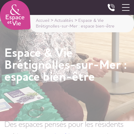
Panneau de gestion des cookies
Accueil
>
Actualités
>
Espace & Vie
Brétignolles-sur-Mer : espace bien-être
Espace & Vie
Brétignolles-sur-Mer :
espace bien-être
Des espaces pensés pour les résidents