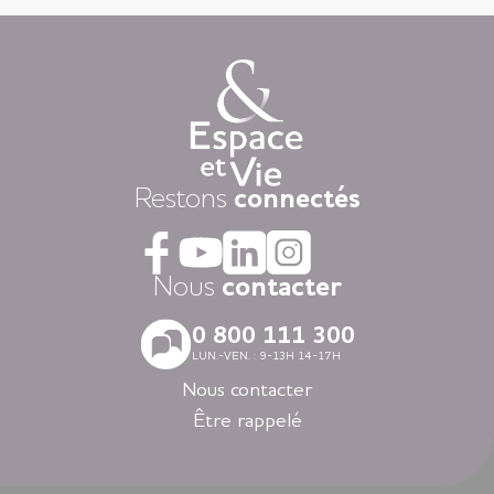
vie privatif et vous êtes libre d’y vivre selon votre rythme et
vos envies.
Chaque jour, nous mettons à disposition des animations
variées auxquelles, vous restez libre d’y participer, une
restauration « fait-maison », et une aide à la personne
attentionnée, réalisée par des équipes de professionnels
présentes 24h/24.
Dans nos résidences pour personnes âgées vous vivez dans
Restons
connectés
la tranquillité grâce au dispositif d’appel d’urgence et la
coordination médicale inclues. Faites le choix du confort
avec la restauration, la blanchisserie, l’espace coiffure-beauté
ou l’espace forme et détente à votre disposition dans vos
Nous
contacter
espaces communs.
Avec nos logements modernes et spécialement adaptés aux
0 800 111 300
personnes âgées vous vivez en toute autonomie dans des
LUN.-VEN. : 9-13H 14-17H
villes agréables et des environnements soigneusement
sélectionnés en Nouvelle-Aquitaine, en Auvergne-Rhône-
Nous contacter
Alpes, en Ile-de-France, en Bretagne et dans les Pays de la
Être rappelé
Loire.
Louer un appartement dans nos résidences Espace et Vie,
c’est l’assurance d’une liberté préservée et d’une sérénité