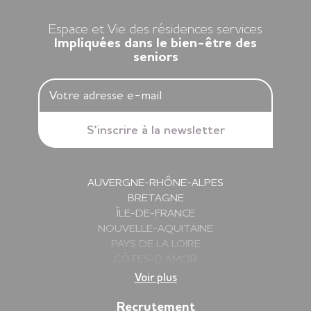
retrouvée.
Espace et Vie des résidences services
Impliquées dans le bien-être des
seniors
AUVERGNE-RHÔNE-ALPES
BRETAGNE
ÎLE-DE-FRANCE
NOUVELLE-AQUITAINE
PAYS DE LA LOIRE
CÔTES-D’AMOR
DEUX-SÈVRES
Voir plus
FINISTÈRE
GIRONDE
Recrutement