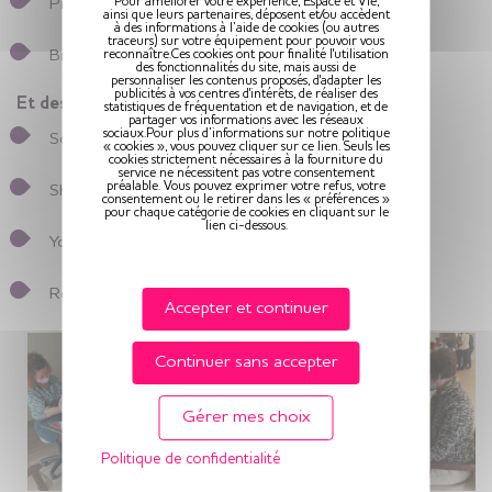
Pour améliorer votre expérience, Espace et Vie,
Produits de bien-être «Juste»
ainsi que leurs partenaires, déposent et/ou accèdent
à des informations à l’aide de cookies (ou autres
traceurs) sur votre équipement pour pouvoir vous
Bijoux énergétiques
reconnaître.Ces cookies ont pour finalité l'utilisation
des fonctionnalités du site, mais aussi de
personnaliser les contenus proposés, d'adapter les
publicités à vos centres d'intérêts, de réaliser des
Et des séances de démonstrations :
statistiques de fréquentation et de navigation, et de
partager vos informations avec les réseaux
sociaux.Pour plus d’informations sur notre politique
Sophrologie
« cookies », vous pouvez cliquer sur ce lien. Seuls les
cookies strictement nécessaires à la fourniture du
service ne nécessitent pas votre consentement
préalable. Vous pouvez exprimer votre refus, votre
Shiastu
consentement ou le retirer dans les « préférences »
pour chaque catégorie de cookies en cliquant sur le
lien ci-dessous.
Yoga
Rééquilibrage énergétique
Accepter et continuer
Continuer sans accepter
Gérer mes choix
Politique de confidentialité