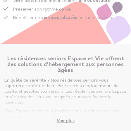
Vivre dans un logement senior,
libre et entouré
Préserver son rythme de vie
Bénéficier de
services adaptés
en toute sérénité
Les résidences seniors Espace et Vie offrent
des solutions d’hébergement aux personnes
âgées
En quête de sérénité ? Nos résidences seniors vous
apportent confort et bien-être grâce à des logements de
qualité et adaptés aux seniors. Les résidences seniors Espace
et Vie sont des lieux vie imaginés pour vous faciliter le
quotidien.
Chez Espace et Vie, vous profitez d’une résidence seniors
conviviale, humaine et sécurisante, à votre service en toutes
Voir plus
circonstances.
Vous êtes ici, chez vous ! Votre appartement est votre lieu de