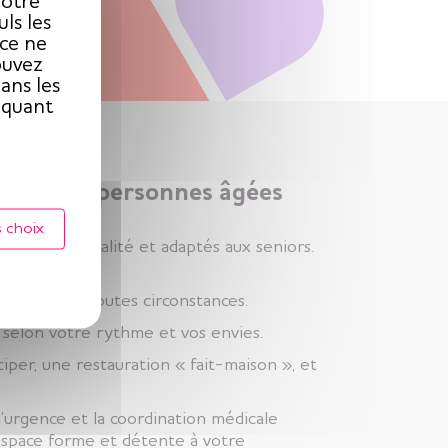
notre
ls les
ice ne
ouvez
ans les
iquant
ement aux personnes âgées
 choix
ments de qualité et adaptés aux seniors.
 service en toutes circonstances.
e selon votre rythme et vos envies.
ciper, une restauration « fait-maison », et
d’urgence et la coordination médicale
l’espace forme et détente à votre