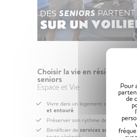
Choisir la vie en résidence
seniors
Pour a
Espace et Vie
parten
de 
Vivre dans un logement senior,
libre
po
et entouré
perso
Préserver son rythme de vie
Bénéficier de
services adaptés
en
fréque
toute sérénité