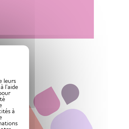
X
e leurs
 l’aide
pour
ité
e
ités à
e
mations