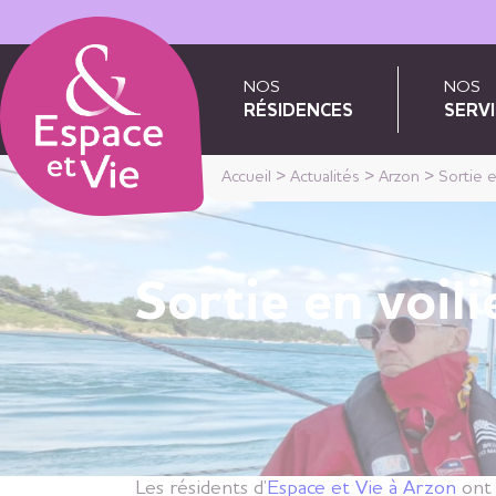
Panneau de gestion des cookies
NOS
NOS
RÉSIDENCES
SERVI
Accueil
>
Actualités
>
Arzon
>
Sortie e
Sortie en voili
Les résidents d’
Espace et Vie à Arzon
ont 