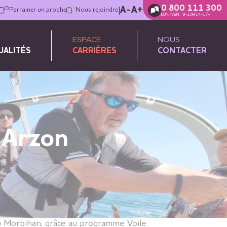
0 800 111 300
|
A-
A+
Parrainer un proche
Nous rejoindre
LUN.-VEN. : 9-13H 14-17H
ESPACE
NOUS
UALITÉS
CARRIÈRES
CONTACTER
d’Arzon
 Morbihan, grâce au programme Voile