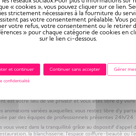
 les réseaux sociaux.Pour plus d’informations sur 
ique « cookies », vous pouvez cliquer sur ce lien. Seu
es strictement nécessaires à la fourniture du serv
ssitent pas votre consentement préalable. Vous p
er votre refus, votre consentement ou le retirer d
férences » pour chaque catégorie de cookies en cl
sur le lien ci-dessous.
e et Vie offrent des solutions d’héberg
ter et continuer
Continuer sans accepter
Gérer mes
iors vous apportent confort et bien-être grâce à des loge
e confidentialité
es lieux vie imaginés pour vous faciliter le quotidien.
sidence seniors conviviale, humaine et sécurisante, à votre
t est votre lieu de vie privatif et vous êtes libre d’y vivr
 animations variées auxquelles, vous restez libre d’y parti
isée par des équipes de professionnels présentes 24h/24.
ous vivez dans la tranquillité grâce au dispositif d’appel 
 restauration, la blanchisserie, l’espace coiffure-beauté ou 