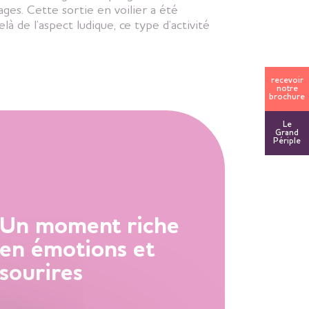
ges. Cette sortie en voilier a été
à de l’aspect ludique, ce type d’activité
recevoir
notre
brochure
Le
Grand
Périple
Un moment riche
en émotions et
sourires