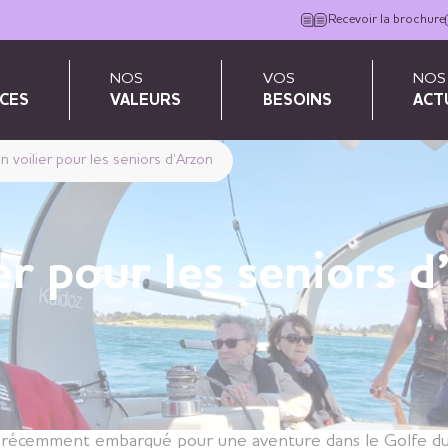
Recevoir la brochure
NOS
VOS
NOS
CES
VALEURS
BESOINS
ACT
n voilier pour les seniors d’Arzon
er pour les seniors 
récemment embarqué pour une aventure dans le Golfe du