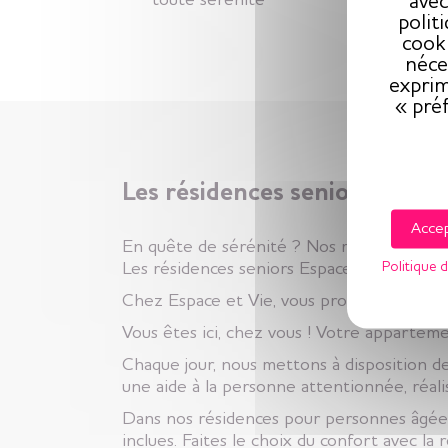
avec
polit
cooki
néce
exprim
« pré
Les résidences seniors Espac
Accep
En quête de sérénité ? Nos résidences sen
Politique d
Les résidences seniors Espace et Vie sont d
Chez Espace et Vie, vous profitez d’une ré
Vous êtes ici, chez vous ! Votre appartemen
Chaque jour, nous mettons à disposition des
une aide à la personne attentionnée, réal
Dans nos résidences pour personnes âgées v
inclues. Faites le choix du confort avec la