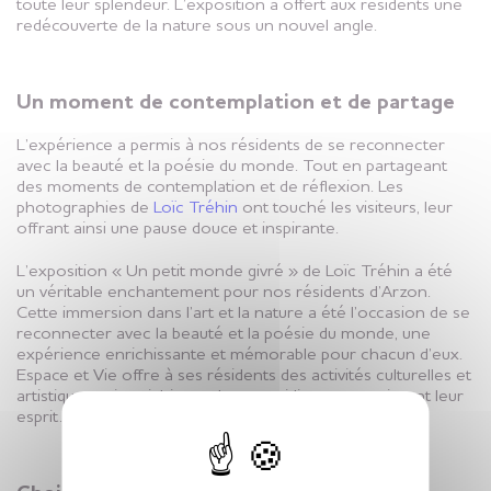
toute leur splendeur. L’exposition a offert aux résidents une
redécouverte de la nature sous un nouvel angle.
Un moment de contemplation et de partage
L’expérience a permis à nos résidents de se reconnecter
avec la beauté et la poésie du monde. Tout en partageant
des moments de contemplation et de réflexion. Les
photographies de
Loïc Tréhin
ont touché les visiteurs, leur
offrant ainsi une pause douce et inspirante.
L’exposition « Un petit monde givré » de Loïc Tréhin a été
un véritable enchantement pour nos résidents d’Arzon.
Cette immersion dans l’art et la nature a été l’occasion de se
reconnecter avec la beauté et la poésie du monde, une
expérience enrichissante et mémorable pour chacun d’eux.
Espace et Vie offre à ses résidents des activités culturelles et
artistiques qui enrichissent leur quotidien et nourrissent leur
X
esprit.