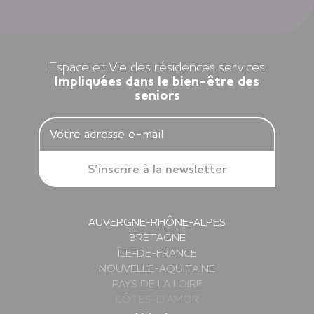
Louer un appartement dans nos résidences Espace et Vie,
c’est l’assurance d’une liberté préservée et d’une sérénité
retrouvée.
Espace et Vie des résidences services
Impliquées dans le bien-être des
seniors
AUVERGNE-RHÔNE-ALPES
BRETAGNE
ÎLE-DE-FRANCE
NOUVELLE-AQUITAINE
PAYS DE LA LOIRE
CÔTES-D’AMOR