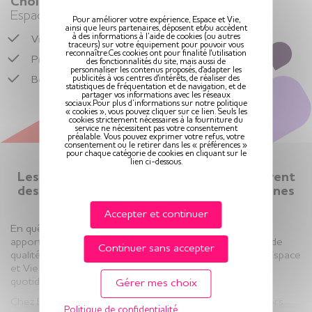
Choisir la vie en résidence seniors
Espace et Vie
Pour améliorer votre expérience, Espace et Vie,
ainsi que leurs partenaires, déposent et/ou accèdent
à des informations à l’aide de cookies (ou autres
Vivre dans un logement senior,
libre et entouré
traceurs) sur votre équipement pour pouvoir vous
reconnaître.Ces cookies ont pour finalité l'utilisation
Préserver son rythme de vie
des fonctionnalités du site, mais aussi de
personnaliser les contenus proposés, d'adapter les
publicités à vos centres d'intérêts, de réaliser des
Bénéficier de
services adaptés
en toute sérénité
statistiques de fréquentation et de navigation, et de
partager vos informations avec les réseaux
sociaux.Pour plus d’informations sur notre politique
« cookies », vous pouvez cliquer sur ce lien. Seuls les
cookies strictement nécessaires à la fourniture du
service ne nécessitent pas votre consentement
préalable. Vous pouvez exprimer votre refus, votre
consentement ou le retirer dans les « préférences »
pour chaque catégorie de cookies en cliquant sur le
lien ci-dessous.
Les résidences seniors Espace et Vie offrent
des solutions d’hébergement aux personnes
âgées
Accepter et continuer
En quête de sérénité ? Nos résidences seniors vous
apportent confort et bien-être grâce à des logements de
Continuer sans accepter
qualité et adaptés aux seniors. Les résidences seniors Espace
et Vie sont des lieux vie imaginés pour vous faciliter le
quotidien.
Gérer mes choix
Chez Espace et Vie, vous profitez d’une résidence seniors
Politique de confidentialité