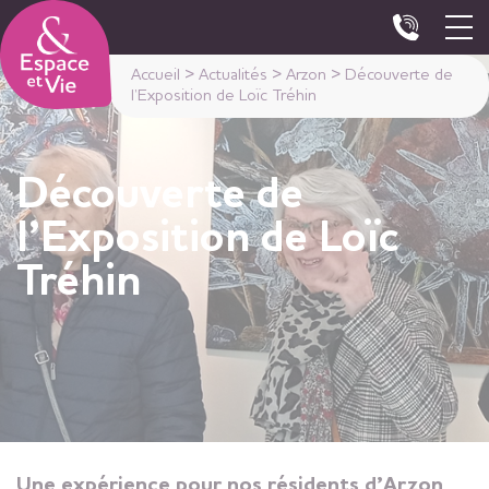
Panneau de gestion des cookies
Accueil
>
Actualités
>
Arzon
>
Découverte de
l’Exposition de Loïc Tréhin
Découverte de
l’Exposition de Loïc
Tréhin
Une expérience pour nos résidents d’Arzon