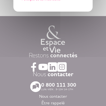
conviviale, humaine et sécurisante, à votre service en toutes
Voir plus
circonstances.
Vous êtes ici, chez vous ! Votre appartement est votre lieu de
vie privatif et vous êtes libre d’y vivre selon votre rythme et
vos envies.
Chaque jour, nous mettons à disposition des animations
variées auxquelles, vous restez libre d’y participer, une
restauration « fait-maison », et une aide à la personne
attentionnée, réalisée par des équipes de professionnels
présentes 24h/24.
Dans nos résidences pour personnes âgées vous vivez dans
Restons
connectés
la tranquillité grâce au dispositif d’appel d’urgence et la
coordination médicale inclues. Faites le choix du confort
avec la restauration, la blanchisserie, l’espace coiffure-beauté
ou l’espace forme et détente à votre disposition dans vos
Nous
contacter
espaces communs.
Avec nos logements modernes et spécialement adaptés aux
0 800 111 300
personnes âgées vous vivez en toute autonomie dans des
LUN.-VEN. : 9-13H 14-17H
villes agréables et des environnements soigneusement
sélectionnés en Nouvelle-Aquitaine, en Auvergne-Rhône-
Nous contacter
Alpes, en Ile-de-France, en Bretagne et dans les Pays de la
Être rappelé
Loire.