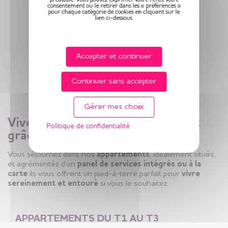
consentement ou le retirer dans les « préférences »
pour chaque catégorie de cookies en cliquant sur le
lien ci-dessous.
Accepter et continuer
Continuer sans accepter
Gérer mes choix
Vivez l’aventure confortablement
Politique de confidentialité
grâce à nos appartements !
Vous séjournez dans nos
appartements
, idéalement situés,
et agrémentés d’un
panel de services intégrés ou à la
carte
ils vous offrent un pied-à-terre parfait pour
vivre
sereinement et entouré
si vous le souhaitez.
APPARTEMENTS DU T1 AU T3