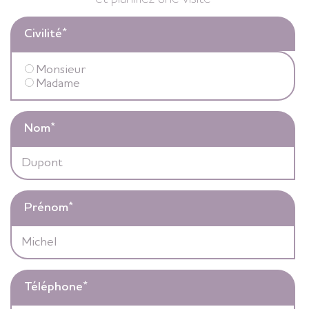
Civilité
*
Monsieur
Madame
Nom
*
Prénom
*
Téléphone
*